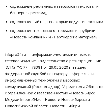
содержание рекламных материалов (текстовая и
Бизнес
Недвижимость
Общество
баннерная реклама),
Росреестр назвал главные причины
отказов в регистрации недвижимости в НСО
содержание сайтов, на которые ведут гиперссылки
06 Августа 2026, 12:00
содержание текстовых материалов из рубрики
Телекоммуникации
«Новости компаний» и «Партнерские материалы»
В 16 населённых пунктах Мошковского района
модернизировали мобильную связь
06 Августа 2026, 11:35
infopro54.ru — информационно-аналитическое,
Бизнес
Право&Порядок
ПроБизнес
сетевое издание. Свидетельство о регистрации СМИ:
Злоумышленники опять атакуют
новосибирские компании через электронную
ЭЛ № ФС 77 – 78381 от 29.05.2020 г, выдано
почту
Федеральной службой по надзору в сфере связи,
06 Августа 2026, 11:00
информационных технологий и массовых
коммуникаций (Роскомнадзор). Учредитель: Общество
Общество
Медики готовятся к второму пику активности
с ограниченной ответственностью «Новосибирск
клещей в Новосибирской области
Медиа» Infopro54.ru - Новости Новосибирска и
06 Августа 2026, 10:00
Новосибирской области. Новости Сибири.
Общество