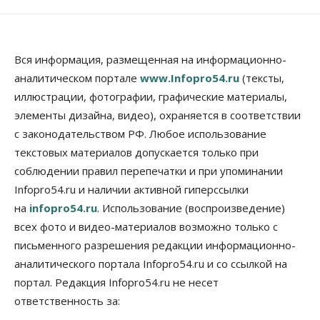
обойдется без самовыдвиженцев
06 Августа 2026, 15:00
Бизнес
Власть
Общество
Вся информация, размещенная на информационно-
Правительство России продлило разрешение на
аналитическом портале
www.Infopro54.ru
(тексты,
выпуск бензина «Евро-3»
иллюстрации, фотографии, графические материалы,
06 Августа 2026, 14:00
элементы дизайна, видео), охраняется в соответствии
Общество
с законодательством РФ. Любое использование
«За тех, у кого от 270 баллов,
настоящая борьба»: вузы настойчиво
текстовых материалов допускается только при
обзванивают новосибирских высокобалльников
соблюдении правил перепечатки и при упоминании
перед зачислением
Infopro54.ru и наличии активной гиперссылки
06 Августа 2026, 13:00
на
infopro54.ru
. Использование (воспроизведение)
Власть
всех фото и видео-материалов возможно только с
Режим ЧС ввели в Омской области из-за засухи
письменного разрешения редакции информационно-
06 Августа 2026, 12:15
аналитического портала Infopro54.ru и со ссылкой на
Власть
Общество
портал. Редакция Infopro54.ru не несет
Новосибирск готовится к визиту Владимира
ответственность за:
Путина
06 Августа 2026, 12:05