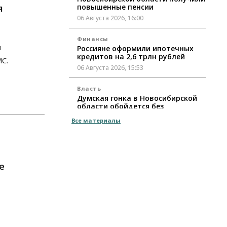
я
повышенные пенсии
06 Августа 2026, 16:00
Финансы
и
Россияне оформили ипотечных
кредитов на 2,6 трлн рублей
МС.
06 Августа 2026, 15:53
Власть
Думская гонка в Новосибирской
области обойдется без
самовыдвиженцев
Все материалы
06 Августа 2026, 15:00
Бизнес
Власть
Общество
Правительство России продлило
разрешение на выпуск бензина
е
«Евро-3»
06 Августа 2026, 14:00
Общество
«За тех, у кого от 270
баллов, настоящая борьба»: вузы