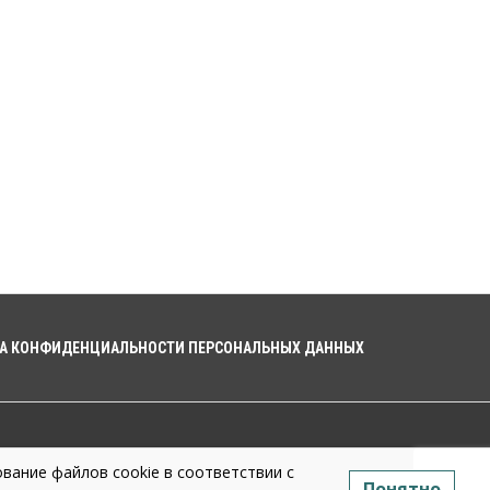
В 16 населённых пунктах
Мошковского района
модернизировали мобильную
связь
06 Августа 2026, 11:35
Бизнес
Право&Порядок
ПроБизнес
Злоумышленники
опять атакуют новосибирские
компании через электронную
почту
06 Августа 2026, 11:00
Общество
Медики готовятся к второму пику
активности клещей в
Новосибирской области
А КОНФИДЕНЦИАЛЬНОСТИ ПЕРСОНАЛЬНЫХ ДАННЫХ
06 Августа 2026, 10:00
Общество
Из-за жары в Европе
оливковое масло в Новосибирске
может снова подорожать
вание файлов cookie в соответствии с
06 Августа 2026, 09:00
Понятно