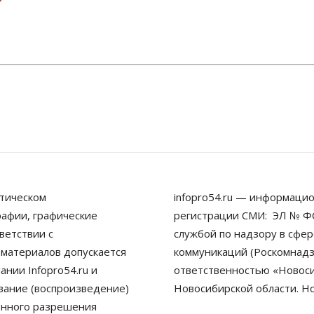
тическом
infopro54.ru — информацио
рафии, графические
регистрации СМИ: ЭЛ № ФС
ветствии с
службой по надзору в сфе
 материалов допускается
коммуникаций (Роскомнадз
нии Infopro54.ru и
ответственностью «Новосиб
ование (воспроизведение)
Новосибирской области. Н
енного разрешения