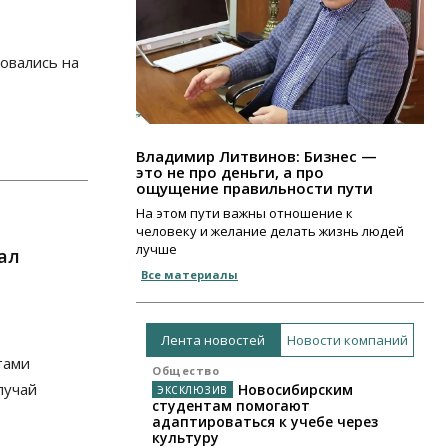
овались на
Владимир Литвинов: Бизнес —
это не про деньги, а про
ощущение правильности пути
На этом пути важны отношение к
человеку и желание делать жизнь людей
лучше
ал
Все материалы
Лента новостей
Новости компаний
тами
Общество
лучай
Новосибирским
студентам помогают
адаптироваться к учебе через
культуру