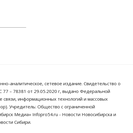
настойчиво обзванивают
новосибирских
высокобалльников перед
зачислением
06 Августа 2026, 13:00
Власть
Режим ЧС ввели в Омской
области из-за засухи
06 Августа 2026, 12:15
Власть
Общество
Новосибирск готовится к визиту
Владимира Путина
06 Августа 2026, 12:05
нно-аналитическое, сетевое издание. Свидетельство о
 77 – 78381 от 29.05.2020 г, выдано Федеральной
Бизнес
Недвижимость
Общество
Росреестр назвал
ре связи, информационных технологий и массовых
главные причины отказов в
ор). Учредитель: Общество с ограниченной
регистрации недвижимости в
НСО
ирск Медиа» Infopro54.ru - Новости Новосибирска и
06 Августа 2026, 12:00
овости Сибири.
Телекоммуникации