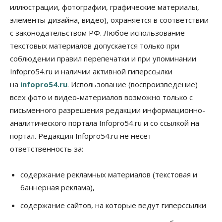
иллюстрации, фотографии, графические материалы,
элементы дизайна, видео), охраняется в соответствии
Бизнес
В аэропорту Толмачёво завершены работы по
с законодательством РФ. Любое использование
бетонированию рулежных дорожек
текстовых материалов допускается только при
07 Августа 2026, 17:00
соблюдении правил перепечатки и при упоминании
Бизнес
Недвижимость
Общество
Infopro54.ru и наличии активной гиперссылки
Новосибирцы стали реже оформлять
на
infopro54.ru
. Использование (воспроизведение)
дома по упрощенной схеме
07 Августа 2026, 16:00
всех фото и видео-материалов возможно только с
письменного разрешения редакции информационно-
Власть
Общество
Право&Порядок
аналитического портала Infopro54.ru и со ссылкой на
Роспотребнадзор изъял почти полторы тонны
мяса в Новосибирской области
портал. Редакция Infopro54.ru не несет
07 Августа 2026, 15:00
ответственность за:
Финансы
Расходы новосибирцев на спорт выросли на 40%
содержание рекламных материалов (текстовая и
за полгода
баннерная реклама),
07 Августа 2026, 14:35
содержание сайтов, на которые ведут гиперссылки
Сибирские аграрии увеличивают посевы горчицы