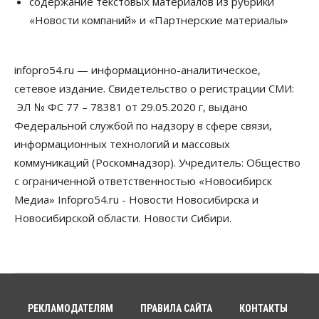
содержание текстовых материалов из рубрики
07 Августа 2026, 14:00
«Новости компаний» и «Партнерские материалы»
Власть
В Новосибирске многодетным семьям вручили
сертификаты на покупку автомобилей
infopro54.ru — информационно-аналитическое,
07 Августа 2026, 13:55
сетевое издание. Свидетельство о регистрации СМИ:
ЭЛ № ФС 77 – 78381 от 29.05.2020 г, выдано
Авто
Общество
Треть автовладельцев в Новосибирской области
Федеральной службой по надзору в сфере связи,
«поставили машины на прикол»
информационных технологий и массовых
07 Августа 2026, 13:00
коммуникаций (Роскомнадзор). Учредитель: Общество
Власть
с ограниченной ответственностью «Новосибирск
Школы, библиотеки, пешеходные тротуары:
Медиа» Infopro54.ru - Новости Новосибирска и
депутаты Госдумы контролируют работы на
социальных объектах
Новосибирской области. Новости Сибири.
07 Августа 2026, 12:35
Общество
Синоптики рассказали о погоде в Новосибирске
на выходных
07 Августа 2026, 12:00
РЕКЛАМОДАТЕЛЯМ
ПРАВИЛА САЙТА
КОНТАКТЫ