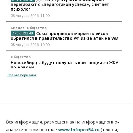
перегибают с «педагогикой успеха», считает
психолог
08 Августа 2026, 11:00
Бизнес
Общество
Союз продавцов маркетплейсов
обратился в правительство РФ из-за атак на WB
08 Августа 2026, 10:00
Общество
Новосибирцы будут получать квитанции за ЖКУ
по-новому
08 Августа 2026, 09:00
Все материалы
Бизнес
В Новосибирской области резко
сократился грузооборот в автоперевозках
07 Августа 2026, 19:00
Общество
В Новосибирске прошёл митинг
Вся информация, размещенная на информационно-
против нового закона о памятниках
аналитическом портале
www.Infopro54.ru
(тексты,
07 Августа 2026, 18:00