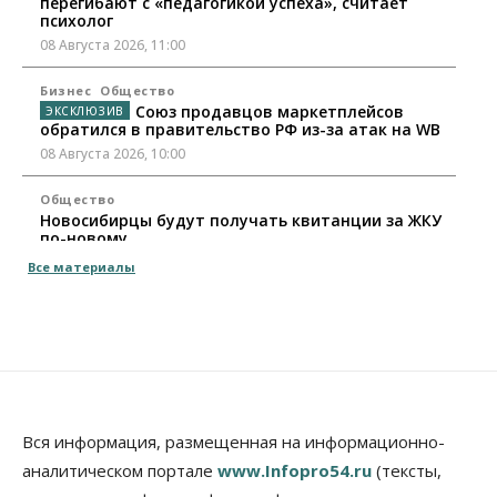
перегибают с «педагогикой успеха», считает
психолог
08 Августа 2026, 11:00
Бизнес
Общество
Союз продавцов маркетплейсов
обратился в правительство РФ из-за атак на WB
08 Августа 2026, 10:00
Общество
Новосибирцы будут получать квитанции за ЖКУ
по-новому
08 Августа 2026, 09:00
Все материалы
Бизнес
В Новосибирской области резко
сократился грузооборот в автоперевозках
07 Августа 2026, 19:00
Общество
В Новосибирске прошёл митинг
Вся информация, размещенная на информационно-
против нового закона о памятниках
аналитическом портале
www.Infopro54.ru
(тексты,
07 Августа 2026, 18:00