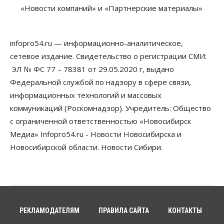
«Новости компаний» и «Партнерские материалы»
Власть
В Новосибирске многодетным семьям вручили
сертификаты на покупку автомобилей
infopro54.ru — информационно-аналитическое,
07 Августа 2026, 13:55
сетевое издание. Свидетельство о регистрации СМИ:
ЭЛ № ФС 77 – 78381 от 29.05.2020 г, выдано
Авто
Общество
Треть автовладельцев в Новосибирской области
Федеральной службой по надзору в сфере связи,
«поставили машины на прикол»
информационных технологий и массовых
07 Августа 2026, 13:00
коммуникаций (Роскомнадзор). Учредитель: Общество
Власть
с ограниченной ответственностью «Новосибирск
Школы, библиотеки, пешеходные тротуары:
Медиа» Infopro54.ru - Новости Новосибирска и
депутаты Госдумы контролируют работы на
социальных объектах
Новосибирской области. Новости Сибири.
07 Августа 2026, 12:35
Общество
Синоптики рассказали о погоде в Новосибирске
на выходных
07 Августа 2026, 12:00
РЕКЛАМОДАТЕЛЯМ
ПРАВИЛА САЙТА
КОНТАКТЫ