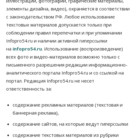
иллюстрации, фотографии, графические материалы,
элементы дизайна, видео), охраняется в соответствии
Бизнес
В аэропорту Толмачёво завершены работы по
с законодательством РФ. Любое использование
бетонированию рулежных дорожек
текстовых материалов допускается только при
07 Августа 2026, 17:00
соблюдении правил перепечатки и при упоминании
Бизнес
Недвижимость
Общество
Infopro54.ru и наличии активной гиперссылки
Новосибирцы стали реже оформлять
на
infopro54.ru
. Использование (воспроизведение)
дома по упрощенной схеме
07 Августа 2026, 16:00
всех фото и видео-материалов возможно только с
письменного разрешения редакции информационно-
Власть
Общество
Право&Порядок
аналитического портала Infopro54.ru и со ссылкой на
Роспотребнадзор изъял почти полторы тонны
мяса в Новосибирской области
портал. Редакция Infopro54.ru не несет
07 Августа 2026, 15:00
ответственность за:
Финансы
Расходы новосибирцев на спорт выросли на 40%
содержание рекламных материалов (текстовая и
за полгода
баннерная реклама),
07 Августа 2026, 14:35
содержание сайтов, на которые ведут гиперссылки
Сибирские аграрии увеличивают посевы горчицы
содержание текстовых материалов из рубрики
07 Августа 2026, 14:00