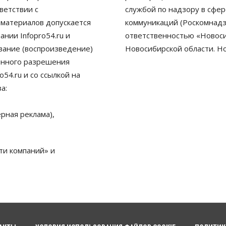
ветствии с
службой по надзору в сфе
 материалов допускается
коммуникаций (Роскомнадз
нии Infopro54.ru и
ответственностью «Новосиб
ование (воспроизведение)
Новосибирской области. Н
енного разрешения
54.ru и со ссылкой на
а:
рная реклама),
ти компаний» и