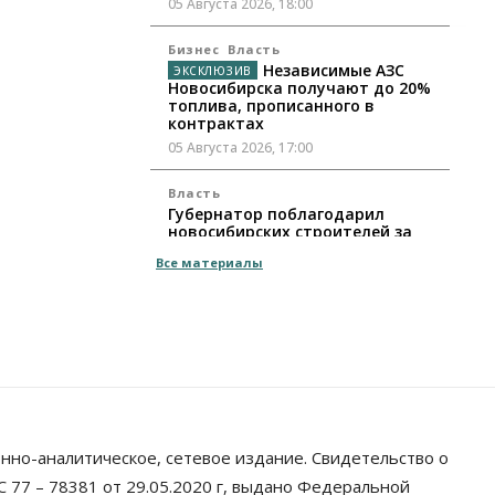
05 Августа 2026, 18:00
Бизнес
Власть
Независимые АЗС
Новосибирска получают до 20%
топлива, прописанного в
контрактах
05 Августа 2026, 17:00
Власть
Губернатор поблагодарил
новосибирских строителей за
вклад в развитие региона
Все материалы
05 Августа 2026, 16:40
Бизнес
Общество
Самые популярные у
предпринимателей сферы
бизнеса назвали в Новосибирске
05 Августа 2026, 16:00
Недвижимость
нно-аналитическое, сетевое издание. Свидетельство о
Летний марафон скидок в ГК
«Расцветай — до 16 августа
 77 – 78381 от 29.05.2020 г, выдано Федеральной