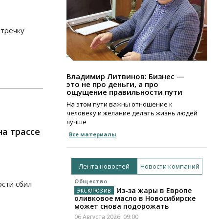
стречку
Владимир Литвинов: Бизнес —
это не про деньги, а про
ощущение правильности пути
На этом пути важны отношение к
человеку и желание делать жизнь людей
лучше
а трассе
Все материалы
Лента новостей
Новости компаний
Общество
ости сбил
Из-за жары в Европе
оливковое масло в Новосибирске
может снова подорожать
06 Августа 2026, 09:00