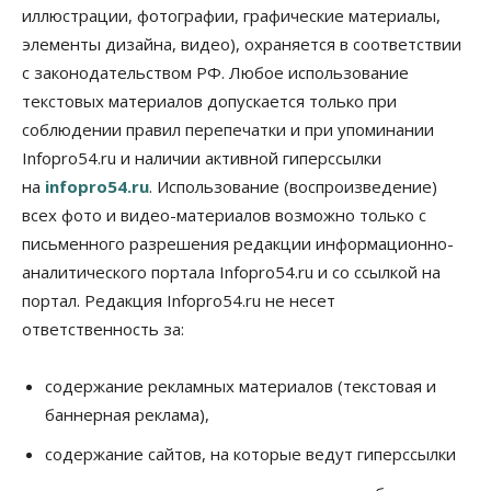
Общество
иллюстрации, фотографии, графические материалы,
Синоптики рассказали о погоде в Новосибирске
элементы дизайна, видео), охраняется в соответствии
на выходных
с законодательством РФ. Любое использование
07 Августа 2026, 12:00
текстовых материалов допускается только при
Общество
соблюдении правил перепечатки и при упоминании
Жители Новосибирска смогут добровольно
Infopro54.ru и наличии активной гиперссылки
повысить свою пенсию
07 Августа 2026, 11:30
на
infopro54.ru
. Использование (воспроизведение)
всех фото и видео-материалов возможно только с
Общество
письменного разрешения редакции информационно-
Деньгами будут распоряжаться дети: в десяти
школах Новосибирской области введут
аналитического портала Infopro54.ru и со ссылкой на
инициативное бюджетирование
портал. Редакция Infopro54.ru не несет
07 Августа 2026, 11:00
ответственность за:
Общество
Право&Порядок
В Новосибирске руководителя отдела полиции
содержание рекламных материалов (текстовая и
заключили под стражу
баннерная реклама),
07 Августа 2026, 10:15
содержание сайтов, на которые ведут гиперссылки
Общество
Недели жары повлияли на урожай в