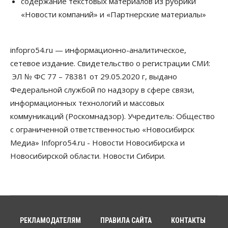
содержание текстовых материалов из рубрики
Новосибирской области, но режима ЧС не будет
«Новости компаний» и «Партнерские материалы»
07 Августа 2026, 10:00
Бизнес
Право&Порядок
Предприятия Новосибирска
infopro54.ru — информационно-аналитическое,
выстраивают системы защиты от атак БПЛА
сетевое издание. Свидетельство о регистрации СМИ:
07 Августа 2026, 09:00
ЭЛ № ФС 77 – 78381 от 29.05.2020 г, выдано
Бизнес
Федеральной службой по надзору в сфере связи,
По «Сибэлектротерму» выдали исполнительные
информационных технологий и массовых
листы на полмиллиарда рублей
07 Августа 2026, 08:00
коммуникаций (Роскомнадзор). Учредитель: Общество
с ограниченной ответственностью «Новосибирск
Бизнес
Власть
Медицина
Общество
Медиа» Infopro54.ru - Новости Новосибирска и
Искусственный интеллект предлагают
привлекать к разработке новых лекарств в
Новосибирской области. Новости Сибири.
России
06 Августа 2026, 19:00
Мировые И Федеральные Новости
Россия построит в Киргизии новый кампус КРСУ:
30 гектаров, 15 тысяч студентов и 30 миллиардов
рублей
РЕКЛАМОДАТЕЛЯМ
ПРАВИЛА САЙТА
КОНТАКТЫ