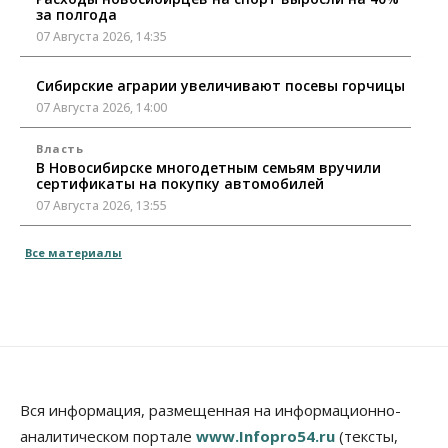
за полгода
07 Августа 2026, 14:35
Сибирские аграрии увеличивают посевы горчицы
07 Августа 2026, 14:00
Власть
В Новосибирске многодетным семьям вручили
сертификаты на покупку автомобилей
07 Августа 2026, 13:55
Авто
Общество
Все материалы
Треть автовладельцев в Новосибирской области
«поставили машины на прикол»
07 Августа 2026, 13:00
Власть
Школы, библиотеки, пешеходные тротуары:
депутаты Госдумы контролируют работы на
социальных объектах
Вся информация, размещенная на информационно-
07 Августа 2026, 12:35
аналитическом портале
www.Infopro54.ru
(тексты,