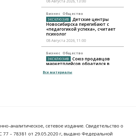
08 Августа 2026, 13:00
Бизнес
Общество
Детские центры
Новосибирска перегибают с
«педагогикой успеха», считает
психолог
08 Августа 2026, 11:00
Бизнес
Общество
Союз продавцов
маркетплейсов обратился в
правительство РФ из-за атак на
Все материалы
WB
08 Августа 2026, 10:00
Общество
Новосибирцы будут получать
квитанции за ЖКУ по-новому
08 Августа 2026, 09:00
Бизнес
нно-аналитическое, сетевое издание. Свидетельство о
В Новосибирской
области резко сократился
 77 – 78381 от 29.05.2020 г, выдано Федеральной