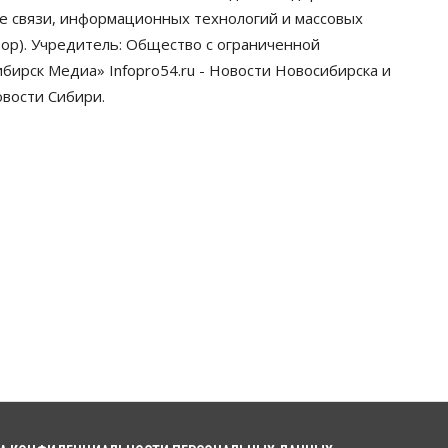
грузооборот в автоперевозках
ре связи, информационных технологий и массовых
07 Августа 2026, 19:00
ор). Учредитель: Общество с ограниченной
ирск Медиа» Infopro54.ru - Новости Новосибирска и
Общество
В Новосибирске
овости Сибири.
прошёл митинг против нового
закона о памятниках
07 Августа 2026, 18:00
Бизнес
В аэропорту Толмачёво
завершены работы по
бетонированию рулежных
дорожек
07 Августа 2026, 17:00
Бизнес
Недвижимость
Общество
Новосибирцы стали
реже оформлять дома по
упрощенной схеме
07 Августа 2026, 16:00
Власть
Общество
Право&Порядок
Роспотребнадзор изъял почти