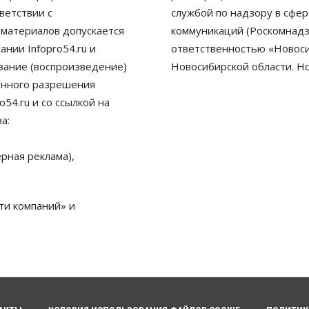
ветствии с
службой по надзору в сфе
 материалов допускается
коммуникаций (Роскомнадз
нии Infopro54.ru и
ответственностью «Новосиб
ование (воспроизведение)
Новосибирской области. Н
енного разрешения
54.ru и со ссылкой на
а:
рная реклама),
ти компаний» и