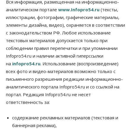
Вся информация, размещенная на информационно-
Правительство России продлило разрешение на
аналитическом портале
www.Infopro54.ru
(тексты,
выпуск бензина «Евро-3»
иллюстрации, фотографии, графические материалы,
06 Августа 2026, 14:00
элементы дизайна, видео), охраняется в соответствии
Общество
с законодательством РФ. Любое использование
«За тех, у кого от 270 баллов,
настоящая борьба»: вузы настойчиво
текстовых материалов допускается только при
обзванивают новосибирских высокобалльников
соблюдении правил перепечатки и при упоминании
перед зачислением
Infopro54.ru и наличии активной гиперссылки
06 Августа 2026, 13:00
на
infopro54.ru
. Использование (воспроизведение)
Власть
всех фото и видео-материалов возможно только с
Режим ЧС ввели в Омской области из-за засухи
письменного разрешения редакции информационно-
06 Августа 2026, 12:15
аналитического портала Infopro54.ru и со ссылкой на
Власть
Общество
портал. Редакция Infopro54.ru не несет
Новосибирск готовится к визиту Владимира
ответственность за:
Путина
06 Августа 2026, 12:05
содержание рекламных материалов (текстовая и
Бизнес
Недвижимость
Общество
баннерная реклама),
Росреестр назвал главные причины
отказов в регистрации недвижимости в НСО