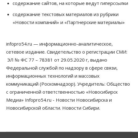
содержание сайтов, на которые ведут гиперссылки
06 Августа 2026, 12:00
содержание текстовых материалов из рубрики
Телекоммуникации
«Новости компаний» и «Партнерские материалы»
В 16 населённых пунктах Мошковского района
модернизировали мобильную связь
06 Августа 2026, 11:35
infopro54.ru — информационно-аналитическое,
Бизнес
Право&Порядок
ПроБизнес
сетевое издание. Свидетельство о регистрации СМИ:
Злоумышленники опять атакуют
новосибирские компании через электронную
ЭЛ № ФС 77 – 78381 от 29.05.2020 г, выдано
почту
Федеральной службой по надзору в сфере связи,
06 Августа 2026, 11:00
информационных технологий и массовых
коммуникаций (Роскомнадзор). Учредитель: Общество
Общество
Медики готовятся к второму пику активности
с ограниченной ответственностью «Новосибирск
клещей в Новосибирской области
Медиа» Infopro54.ru - Новости Новосибирска и
06 Августа 2026, 10:00
Новосибирской области. Новости Сибири.
Общество
Из-за жары в Европе оливковое масло
в Новосибирске может снова подорожать
06 Августа 2026, 09:00