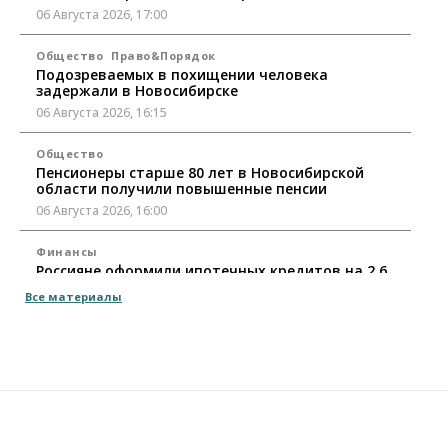
06 Августа 2026, 17:00
Общество
Право&Порядок
Подозреваемых в похищении человека
задержали в Новосибирске
06 Августа 2026, 16:15
Общество
Пенсионеры старше 80 лет в Новосибирской
области получили повышенные пенсии
06 Августа 2026, 16:00
Финансы
Россияне оформили ипотечных кредитов на 2,6
трлн рублей
Все материалы
06 Августа 2026, 15:53
Власть
Думская гонка в Новосибирской области
обойдется без самовыдвиженцев
06 Августа 2026, 15:00
Бизнес
Власть
Общество