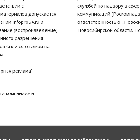
ветствии с
службой по надзору в сфе
 материалов допускается
коммуникаций (Роскомнадз
нии Infopro54.ru и
ответственностью «Новосиб
ование (воспроизведение)
Новосибирской области. Н
енного разрешения
54.ru и со ссылкой на
а:
рная реклама),
ти компаний» и