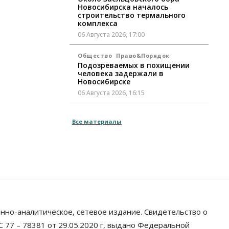
Новосибирска началось
строительство термального
комплекса
06 Августа 2026, 17:00
Общество
Право&Порядок
Подозреваемых в похищении
человека задержали в
Новосибирске
06 Августа 2026, 16:15
Общество
Все материалы
Пенсионеры старше 80 лет в
Новосибирской области получили
повышенные пенсии
06 Августа 2026, 16:00
Финансы
Россияне оформили ипотечных
кредитов на 2,6 трлн рублей
06 Августа 2026, 15:53
нно-аналитическое, сетевое издание. Свидетельство о
Власть
 77 – 78381 от 29.05.2020 г, выдано Федеральной