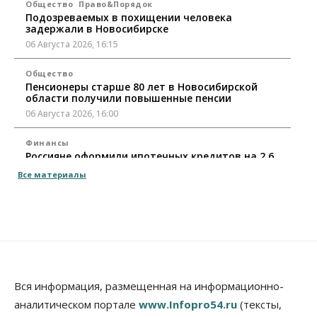
Общество
Право&Порядок
Подозреваемых в похищении человека
задержали в Новосибирске
06 Августа 2026, 16:15
Общество
Пенсионеры старше 80 лет в Новосибирской
области получили повышенные пенсии
06 Августа 2026, 16:00
Финансы
Россияне оформили ипотечных кредитов на 2,6
трлн рублей
Все материалы
06 Августа 2026, 15:53
Власть
Думская гонка в Новосибирской области
обойдется без самовыдвиженцев
06 Августа 2026, 15:00
Бизнес
Власть
Общество
Вся информация, размещенная на информационно-
Правительство России продлило разрешение на
аналитическом портале
www.Infopro54.ru
(тексты,
выпуск бензина «Евро-3»