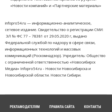
Телекоммуникации
«Новости компаний» и «Партнерские материалы»
В 16 населённых пунктах Мошковского района
модернизировали мобильную связь
06 Августа 2026, 11:35
infopro54.ru — информационно-аналитическое,
Бизнес
Право&Порядок
ПроБизнес
сетевое издание. Свидетельство о регистрации СМИ:
Злоумышленники опять атакуют
новосибирские компании через электронную
ЭЛ № ФС 77 – 78381 от 29.05.2020 г, выдано
почту
Федеральной службой по надзору в сфере связи,
06 Августа 2026, 11:00
информационных технологий и массовых
коммуникаций (Роскомнадзор). Учредитель: Общество
Общество
Медики готовятся к второму пику активности
с ограниченной ответственностью «Новосибирск
клещей в Новосибирской области
Медиа» Infopro54.ru - Новости Новосибирска и
06 Августа 2026, 10:00
Новосибирской области. Новости Сибири.
Общество
Из-за жары в Европе оливковое масло
в Новосибирске может снова подорожать
06 Августа 2026, 09:00
Бизнес
Недвижимость
РЕКЛАМОДАТЕЛЯМ
ПРАВИЛА САЙТА
КОНТАКТЫ
Застройщики Новосибирска