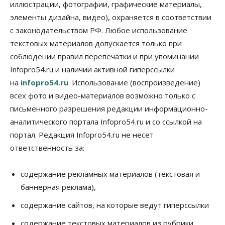
иллюстрации, фотографии, графические материалы,
06 Августа 2026, 14:00
элементы дизайна, видео), охраняется в соответствии
Общество
с законодательством РФ. Любое использование
«За тех, у кого от 270 баллов,
настоящая борьба»: вузы настойчиво
текстовых материалов допускается только при
обзванивают новосибирских высокобалльников
соблюдении правил перепечатки и при упоминании
перед зачислением
Infopro54.ru и наличии активной гиперссылки
06 Августа 2026, 13:00
на
infopro54.ru
. Использование (воспроизведение)
Власть
всех фото и видео-материалов возможно только с
Режим ЧС ввели в Омской области из-за засухи
письменного разрешения редакции информационно-
06 Августа 2026, 12:15
аналитического портала Infopro54.ru и со ссылкой на
Власть
Общество
портал. Редакция Infopro54.ru не несет
Новосибирск готовится к визиту Владимира
ответственность за:
Путина
06 Августа 2026, 12:05
содержание рекламных материалов (текстовая и
Бизнес
Недвижимость
Общество
баннерная реклама),
Росреестр назвал главные причины
отказов в регистрации недвижимости в НСО
содержание сайтов, на которые ведут гиперссылки
06 Августа 2026, 12:00
содержание текстовых материалов из рубрики