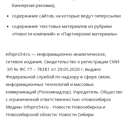
России
баннерная реклама),
06 Августа 2026, 19:00
содержание сайтов, на которые ведут гиперссылки
Мировые И Федеральные Новости
содержание текстовых материалов из рубрики
Россия построит в Киргизии новый кампус КРСУ:
30 гектаров, 15 тысяч студентов и 30 миллиардов
«Новости компаний» и «Партнерские материалы»
рублей
06 Августа 2026, 18:40
infopro54.ru — информационно-аналитическое,
Общество
Новосибирским студентам помогают
сетевое издание. Свидетельство о регистрации СМИ:
адаптироваться к учебе через культуру
ЭЛ № ФС 77 – 78381 от 29.05.2020 г, выдано
06 Августа 2026, 18:00
Федеральной службой по надзору в сфере связи,
Бизнес
Власть
Недвижимость
информационных технологий и массовых
Застройщики продавливают компромиссы по
коммуникаций (Роскомнадзор). Учредитель: Общество
площади участков для КРТ в Новосибирске
с ограниченной ответственностью «Новосибирск
06 Августа 2026, 17:30
Медиа» Infopro54.ru - Новости Новосибирска и
Бизнес
Недвижимость
Общество
Новосибирской области. Новости Сибири.
Около Заельцовского бора Новосибирска
началось строительство термального комплекса
06 Августа 2026, 17:00