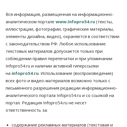
Общество
Право&Порядок
В Новосибирске руководителя отдела полиции
Вся информация, размещенная на информационно-
заключили под стражу
07 Августа 2026, 10:15
аналитическом портале
www.Infopro54.ru
(тексты,
иллюстрации, фотографии, графические материалы,
Общество
элементы дизайна, видео), охраняется в соответствии
Недели жары повлияли на урожай в
Новосибирской области, но режима ЧС не будет
с законодательством РФ. Любое использование
07 Августа 2026, 10:00
текстовых материалов допускается только при
соблюдении правил перепечатки и при упоминании
Бизнес
Право&Порядок
Infopro54.ru и наличии активной гиперссылки
Предприятия Новосибирска
выстраивают системы защиты от атак БПЛА
на
infopro54.ru
. Использование (воспроизведение)
07 Августа 2026, 09:00
всех фото и видео-материалов возможно только с
письменного разрешения редакции информационно-
Бизнес
По «Сибэлектротерму» выдали исполнительные
аналитического портала Infopro54.ru и со ссылкой на
листы на полмиллиарда рублей
портал. Редакция Infopro54.ru не несет
07 Августа 2026, 08:00
ответственность за:
Бизнес
Власть
Медицина
Общество
Искусственный интеллект предлагают
содержание рекламных материалов (текстовая и
привлекать к разработке новых лекарств в