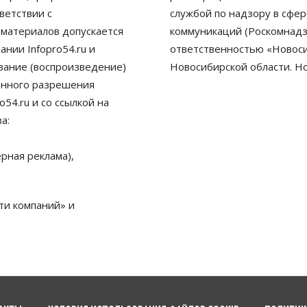
ветствии с
службой по надзору в сфе
 материалов допускается
коммуникаций (Роскомнадз
нии Infopro54.ru и
ответственностью «Новосиб
ование (воспроизведение)
Новосибирской области. Н
енного разрешения
54.ru и со ссылкой на
а:
рная реклама),
ти компаний» и