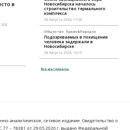
сто в
Новосибирска началось
строительство термального
комплекса
06 Августа 2026, 17:00
8:44
Общество
Право&Порядок
Подозреваемых в похищении
человека задержали в
Новосибирске
06 Августа 2026, 16:15
Общество
Все материалы
Пенсионеры старше 80 лет в
Новосибирской области получили
повышенные пенсии
06 Августа 2026, 16:00
Финансы
Россияне оформили ипотечных
кредитов на 2,6 трлн рублей
06 Августа 2026, 15:53
нно-аналитическое, сетевое издание. Свидетельство о
Власть
 77 – 78381 от 29.05.2020 г, выдано Федеральной