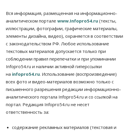
Бизнес
Власть
Общество
Вся информация, размещенная на информационно-
Правительство России продлило разрешение на
аналитическом портале
www.Infopro54.ru
(тексты,
выпуск бензина «Евро-3»
иллюстрации, фотографии, графические материалы,
06 Августа 2026, 14:00
элементы дизайна, видео), охраняется в соответствии
Общество
с законодательством РФ. Любое использование
«За тех, у кого от 270 баллов,
настоящая борьба»: вузы настойчиво
текстовых материалов допускается только при
обзванивают новосибирских высокобалльников
соблюдении правил перепечатки и при упоминании
перед зачислением
Infopro54.ru и наличии активной гиперссылки
06 Августа 2026, 13:00
на
infopro54.ru
. Использование (воспроизведение)
Власть
всех фото и видео-материалов возможно только с
Режим ЧС ввели в Омской области из-за засухи
письменного разрешения редакции информационно-
06 Августа 2026, 12:15
аналитического портала Infopro54.ru и со ссылкой на
Власть
Общество
портал. Редакция Infopro54.ru не несет
Новосибирск готовится к визиту Владимира
ответственность за:
Путина
06 Августа 2026, 12:05
содержание рекламных материалов (текстовая и
Бизнес
Недвижимость
Общество