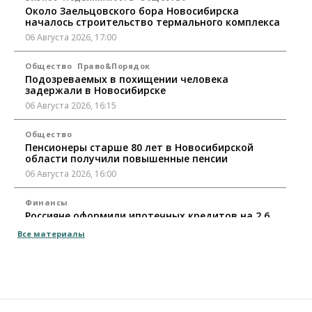
Около Заельцовского бора Новосибирска
началось строительство термального комплекса
06 Августа 2026, 17:00
Общество
Право&Порядок
Подозреваемых в похищении человека
задержали в Новосибирске
06 Августа 2026, 16:15
Общество
Пенсионеры старше 80 лет в Новосибирской
области получили повышенные пенсии
06 Августа 2026, 16:00
Финансы
Россияне оформили ипотечных кредитов на 2,6
трлн рублей
Все материалы
06 Августа 2026, 15:53
Власть
Думская гонка в Новосибирской области
обойдется без самовыдвиженцев
06 Августа 2026, 15:00