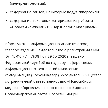
баннерная реклама),
Росреестр назвал главные причины
отказов в регистрации недвижимости в НСО
содержание сайтов, на которые ведут гиперссылки
06 Августа 2026, 12:00
содержание текстовых материалов из рубрики
Телекоммуникации
«Новости компаний» и «Партнерские материалы»
В 16 населённых пунктах Мошковского района
модернизировали мобильную связь
06 Августа 2026, 11:35
infopro54.ru — информационно-аналитическое,
Бизнес
Право&Порядок
ПроБизнес
сетевое издание. Свидетельство о регистрации СМИ:
Злоумышленники опять атакуют
новосибирские компании через электронную
ЭЛ № ФС 77 – 78381 от 29.05.2020 г, выдано
почту
Федеральной службой по надзору в сфере связи,
06 Августа 2026, 11:00
информационных технологий и массовых
коммуникаций (Роскомнадзор). Учредитель: Общество
Общество
Медики готовятся к второму пику активности
с ограниченной ответственностью «Новосибирск
клещей в Новосибирской области
Медиа» Infopro54.ru - Новости Новосибирска и
06 Августа 2026, 10:00
Новосибирской области. Новости Сибири.
Общество
Из-за жары в Европе оливковое масло
в Новосибирске может снова подорожать