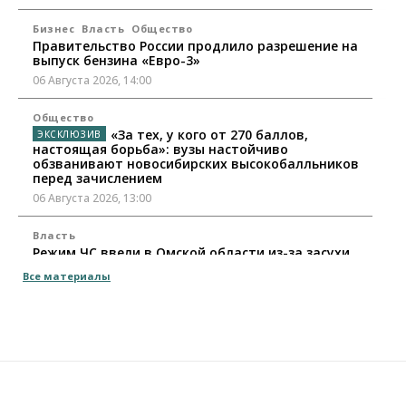
Бизнес
Власть
Общество
Правительство России продлило разрешение на
выпуск бензина «Евро-3»
06 Августа 2026, 14:00
Общество
«За тех, у кого от 270 баллов,
настоящая борьба»: вузы настойчиво
обзванивают новосибирских высокобалльников
перед зачислением
06 Августа 2026, 13:00
Власть
Режим ЧС ввели в Омской области из-за засухи
06 Августа 2026, 12:15
Все материалы
Власть
Общество
Новосибирск готовится к визиту Владимира
Путина
06 Августа 2026, 12:05
Бизнес
Недвижимость
Общество