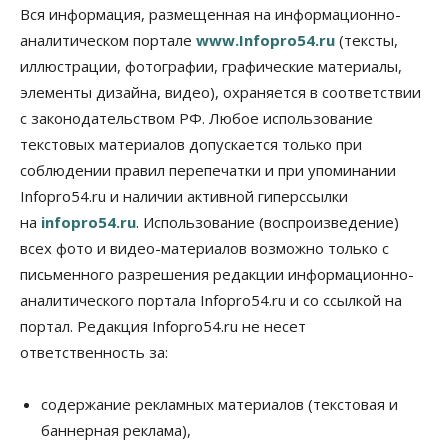
Росреестр назвал главные причины
Вся информация, размещенная на информационно-
отказов в регистрации недвижимости в НСО
аналитическом портале
www.Infopro54.ru
(тексты,
06 Августа 2026, 12:00
иллюстрации, фотографии, графические материалы,
элементы дизайна, видео), охраняется в соответствии
Телекоммуникации
В 16 населённых пунктах Мошковского района
с законодательством РФ. Любое использование
модернизировали мобильную связь
текстовых материалов допускается только при
06 Августа 2026, 11:35
соблюдении правил перепечатки и при упоминании
Бизнес
Право&Порядок
ПроБизнес
Infopro54.ru и наличии активной гиперссылки
Злоумышленники опять атакуют
на
infopro54.ru
. Использование (воспроизведение)
новосибирские компании через электронную
почту
всех фото и видео-материалов возможно только с
06 Августа 2026, 11:00
письменного разрешения редакции информационно-
аналитического портала Infopro54.ru и со ссылкой на
Общество
Медики готовятся к второму пику активности
портал. Редакция Infopro54.ru не несет
клещей в Новосибирской области
ответственность за:
06 Августа 2026, 10:00
Общество
содержание рекламных материалов (текстовая и
Из-за жары в Европе оливковое масло
баннерная реклама),
в Новосибирске может снова подорожать