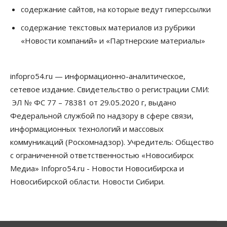
06 Августа 2026, 09:00
содержание сайтов, на которые ведут гиперссылки
Бизнес
Недвижимость
содержание текстовых материалов из рубрики
Застройщики Новосибирска
«Новости компаний» и «Партнерские материалы»
доплатили налоги на сумму почти 700 млн рублей
06 Августа 2026, 08:00
infopro54.ru — информационно-аналитическое,
Бизнес
Власть
От регоператора Новосибирска потребовали
сетевое издание. Свидетельство о регистрации СМИ:
погасить долги на два миллиарда
ЭЛ № ФС 77 – 78381 от 29.05.2020 г, выдано
05 Августа 2026, 19:00
Федеральной службой по надзору в сфере связи,
Власть
Отставки И Назначения
информационных технологий и массовых
Министра транспорта Новосибирской области
коммуникаций (Роскомнадзор). Учредитель: Общество
будут согласовывать в Москве
05 Августа 2026, 18:30
с ограниченной ответственностью «Новосибирск
Медиа» Infopro54.ru - Новости Новосибирска и
Власть
Город
Общество
Новосибирской области. Новости Сибири.
В мэрии Новосибирска объяснили ситуацию с
пешеходной зоной на улице Ленина
05 Августа 2026, 18:00
Бизнес
Власть