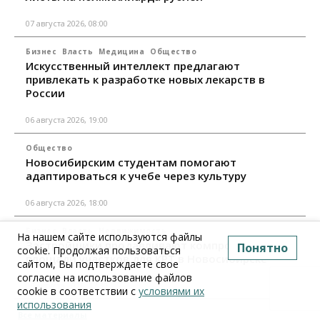
07 августа 2026, 08:00
Бизнес
Власть
Медицина
Общество
Искусственный интеллект предлагают
привлекать к разработке новых лекарств в
России
06 августа 2026, 19:00
Общество
Новосибирским студентам помогают
адаптироваться к учебе через культуру
06 августа 2026, 18:00
Бизнес
Власть
Недвижимость
На нашем сайте используются файлы
Застройщики продавливают компромиссы по
Понятно
cookie. Продолжая пользоваться
площади участков для КРТ в Новосибирске
сайтом, Вы подтверждаете свое
согласие на использование файлов
06 августа 2026, 17:30
cookie в соответствии с
условиями их
использования
Все материалы