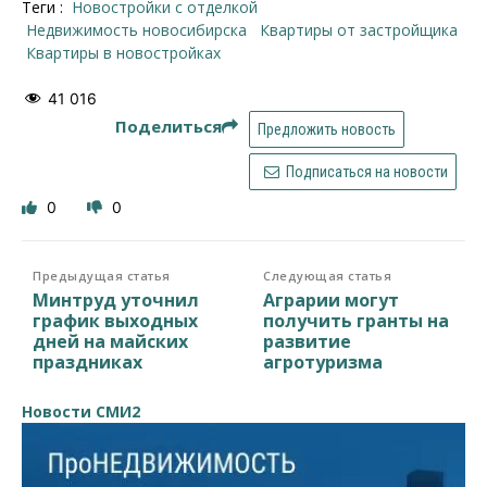
Теги :
новостройки с отделкой
недвижимость новосибирска
квартиры от застройщика
квартиры в новостройках
41 016
Поделиться
Предложить новость
Подписаться на новости
0
0
Предыдущая статья
Следующая статья
Минтруд уточнил
Аграрии могут
график выходных
получить гранты на
дней на майских
развитие
праздниках
агротуризма
Новости СМИ2