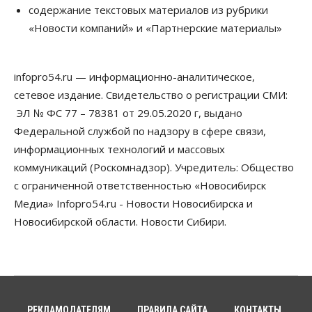
Новосибирские вузы опубликовали
содержание текстовых материалов из рубрики
приказы о зачислении на бюджетные места
«Новости компаний» и «Партнерские материалы»
08 Августа 2026, 16:00
Общество
Технологии
infopro54.ru — информационно-аналитическое,
Искусственный интеллект впервые выписал
штраф за борщевик
сетевое издание. Свидетельство о регистрации СМИ:
08 Августа 2026, 15:00
ЭЛ № ФС 77 – 78381 от 29.05.2020 г, выдано
Федеральной службой по надзору в сфере связи,
Авто
Продажи подержанных электромобилей в
информационных технологий и массовых
Новосибирской области растут второй месяц
коммуникаций (Роскомнадзор). Учредитель: Общество
08 Августа 2026, 13:00
с ограниченной ответственностью «Новосибирск
Бизнес
Общество
Медиа» Infopro54.ru - Новости Новосибирска и
Детские центры Новосибирска
Новосибирской области. Новости Сибири.
перегибают с «педагогикой успеха», считает
психолог
08 Августа 2026, 11:00
Бизнес
Общество
Союз продавцов маркетплейсов
обратился в правительство РФ из-за атак на WB
РЕКЛАМОДАТЕЛЯМ
ПРАВИЛА САЙТА
КОНТАКТЫ