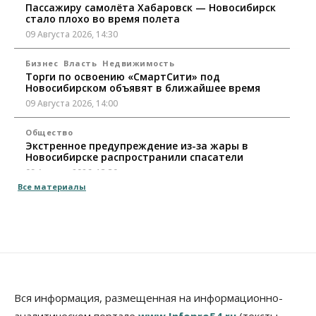
Пассажиру самолёта Хабаровск — Новосибирск
стало плохо во время полета
09 Августа 2026, 14:30
Бизнес
Власть
Недвижимость
Торги по освоению «СмартСити» под
Новосибирском объявят в ближайшее время
09 Августа 2026, 14:00
Общество
Экстренное предупреждение из-за жары в
Новосибирске распространили спасатели
09 Августа 2026, 13:30
Все материалы
Власть
Город
Общество
Еще одна остановка «городской электрички»
появится в Новосибирске
09 Августа 2026, 12:00
Общество
Места в колледжах Новосибирска будут
«бронировать» со школы
Вся информация, размещенная на информационно-
09 Августа 2026, 11:00
аналитическом портале
www.Infopro54.ru
(тексты,