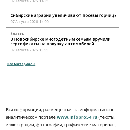
07 Августа 2026, 14:35
Сибирские аграрии увеличивают посевы горчицы
07 Августа 2026, 14:00
Власть
В Новосибирске многодетным семьям вручили
сертификаты на покупку автомобилей
07 Августа 2026, 13:55
Авто
Общество
Все материалы
Треть автовладельцев в Новосибирской области
«поставили машины на прикол»
07 Августа 2026, 13:00
Власть
Школы, библиотеки, пешеходные тротуары:
депутаты Госдумы контролируют работы на
социальных объектах
Вся информация, размещенная на информационно-
07 Августа 2026, 12:35
аналитическом портале
www.Infopro54.ru
(тексты,
Общество
иллюстрации, фотографии, графические материалы,
Синоптики рассказали о погоде в Новосибирске