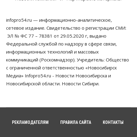
Бизнес
Право&Порядок
Предприятия Новосибирска
infopro54.ru — информационно-аналитическое,
выстраивают системы защиты от атак БПЛА
сетевое издание. Свидетельство о регистрации СМИ:
07 Августа 2026, 09:00
ЭЛ № ФС 77 – 78381 от 29.05.2020 г, выдано
Бизнес
Федеральной службой по надзору в сфере связи,
По «Сибэлектротерму» выдали исполнительные
информационных технологий и массовых
листы на полмиллиарда рублей
07 Августа 2026, 08:00
коммуникаций (Роскомнадзор). Учредитель: Общество
с ограниченной ответственностью «Новосибирск
Бизнес
Власть
Медицина
Общество
Медиа» Infopro54.ru - Новости Новосибирска и
Искусственный интеллект предлагают
привлекать к разработке новых лекарств в
Новосибирской области. Новости Сибири.
России
06 Августа 2026, 19:00
Мировые И Федеральные Новости
Россия построит в Киргизии новый кампус КРСУ:
30 гектаров, 15 тысяч студентов и 30 миллиардов
рублей
РЕКЛАМОДАТЕЛЯМ
ПРАВИЛА САЙТА
КОНТАКТЫ
06 Августа 2026, 18:40