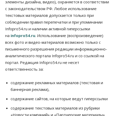
элементы дизайна, видео), охраняется в соответствии
на выходных
с законодательством РФ. Любое использование
07 Августа 2026, 12:00
текстовых материалов допускается только при
Общество
соблюдении правил перепечатки и при упоминании
Жители Новосибирска смогут добровольно
Infopro54.ru и наличии активной гиперссылки
повысить свою пенсию
07 Августа 2026, 11:30
на
infopro54.ru
. Использование (воспроизведение)
всех фото и видео-материалов возможно только с
Общество
письменного разрешения редакции информационно-
Деньгами будут распоряжаться дети: в десяти
школах Новосибирской области введут
аналитического портала Infopro54.ru и со ссылкой на
инициативное бюджетирование
портал. Редакция Infopro54.ru не несет
07 Августа 2026, 11:00
ответственность за:
Общество
Право&Порядок
В Новосибирске руководителя отдела полиции
содержание рекламных материалов (текстовая и
заключили под стражу
баннерная реклама),
07 Августа 2026, 10:15
содержание сайтов, на которые ведут гиперссылки
Общество
Недели жары повлияли на урожай в
содержание текстовых материалов из рубрики
Новосибирской области, но режима ЧС не будет
«Новости компаний» и «Партнерские материалы»
07 Августа 2026, 10:00