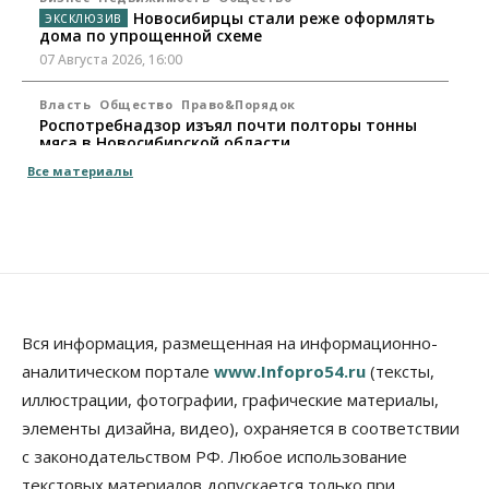
Новосибирцы стали реже оформлять
дома по упрощенной схеме
07 Августа 2026, 16:00
Власть
Общество
Право&Порядок
Роспотребнадзор изъял почти полторы тонны
мяса в Новосибирской области
07 Августа 2026, 15:00
Все материалы
Финансы
Расходы новосибирцев на спорт выросли на 40%
за полгода
07 Августа 2026, 14:35
Сибирские аграрии увеличивают посевы горчицы
Вся информация, размещенная на информационно-
07 Августа 2026, 14:00
аналитическом портале
www.Infopro54.ru
(тексты,
Власть
иллюстрации, фотографии, графические материалы,
В Новосибирске многодетным семьям вручили
элементы дизайна, видео), охраняется в соответствии
сертификаты на покупку автомобилей
с законодательством РФ. Любое использование
07 Августа 2026, 13:55
текстовых материалов допускается только при