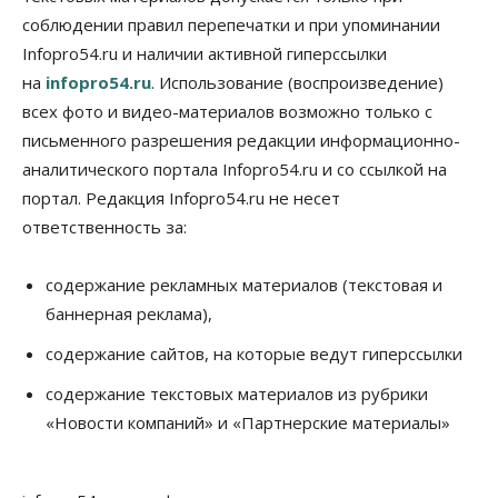
Авто
Общество
соблюдении правил перепечатки и при упоминании
Треть автовладельцев в Новосибирской области
Infopro54.ru и наличии активной гиперссылки
«поставили машины на прикол»
07 Августа 2026, 13:00
на
infopro54.ru
. Использование (воспроизведение)
всех фото и видео-материалов возможно только с
Власть
письменного разрешения редакции информационно-
Школы, библиотеки, пешеходные тротуары:
депутаты Госдумы контролируют работы на
аналитического портала Infopro54.ru и со ссылкой на
социальных объектах
портал. Редакция Infopro54.ru не несет
07 Августа 2026, 12:35
ответственность за:
Общество
Синоптики рассказали о погоде в Новосибирске
содержание рекламных материалов (текстовая и
на выходных
баннерная реклама),
07 Августа 2026, 12:00
содержание сайтов, на которые ведут гиперссылки
Общество
Жители Новосибирска смогут добровольно
содержание текстовых материалов из рубрики
повысить свою пенсию
«Новости компаний» и «Партнерские материалы»
07 Августа 2026, 11:30
Общество
Деньгами будут распоряжаться дети: в десяти