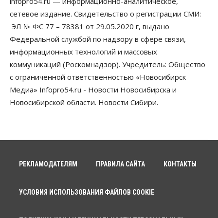
infopro54.ru — информационно-аналитическое,
школах Новосибирской области введут
инициативное бюджетирование
сетевое издание. Свидетельство о регистрации СМИ:
07 Августа 2026, 11:00
ЭЛ № ФС 77 – 78381 от 29.05.2020 г, выдано
Федеральной службой по надзору в сфере связи,
Общество
Право&Порядок
информационных технологий и массовых
В Новосибирске руководителя отдела полиции
заключили под стражу
коммуникаций (Роскомнадзор). Учредитель: Общество
07 Августа 2026, 10:15
с ограниченной ответственностью «Новосибирск
Медиа» Infopro54.ru - Новости Новосибирска и
Общество
Недели жары повлияли на урожай в
Новосибирской области. Новости Сибири.
Новосибирской области, но режима ЧС не будет
07 Августа 2026, 10:00
Бизнес
Право&Порядок
Предприятия Новосибирска
выстраивают системы защиты от атак БПЛА
РЕКЛАМОДАТЕЛЯМ
ПРАВИЛА САЙТА
КОНТАКТЫ
07 Августа 2026, 09:00
Бизнес
УСЛОВИЯ ИСПОЛЬЗОВАНИЯ ФАЙЛОВ COOKIE
По «Сибэлектротерму» выдали исполнительные
листы на полмиллиарда рублей
07 Августа 2026, 08:00