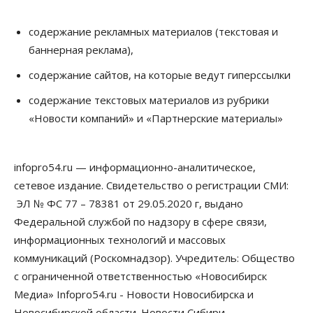
Бизнес
Власть
Общество
содержание рекламных материалов (текстовая и
Правительство России продлило разрешение на
баннерная реклама),
выпуск бензина «Евро-3»
06 Августа 2026, 14:00
содержание сайтов, на которые ведут гиперссылки
Общество
содержание текстовых материалов из рубрики
«За тех, у кого от 270 баллов,
«Новости компаний» и «Партнерские материалы»
настоящая борьба»: вузы настойчиво
обзванивают новосибирских высокобалльников
перед зачислением
06 Августа 2026, 13:00
infopro54.ru — информационно-аналитическое,
сетевое издание. Свидетельство о регистрации СМИ:
Власть
Режим ЧС ввели в Омской области из-за засухи
ЭЛ № ФС 77 – 78381 от 29.05.2020 г, выдано
06 Августа 2026, 12:15
Федеральной службой по надзору в сфере связи,
информационных технологий и массовых
Власть
Общество
коммуникаций (Роскомнадзор). Учредитель: Общество
Новосибирск готовится к визиту Владимира
Путина
с ограниченной ответственностью «Новосибирск
06 Августа 2026, 12:05
Медиа» Infopro54.ru - Новости Новосибирска и
Новосибирской области. Новости Сибири.