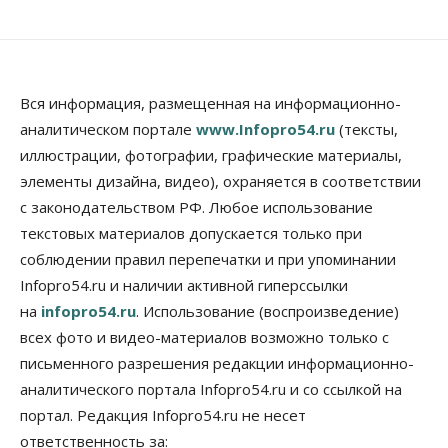
Около Заельцовского бора Новосибирска
началось строительство термального комплекса
06 Августа 2026, 17:00
Общество
Право&Порядок
Вся информация, размещенная на информационно-
Подозреваемых в похищении человека
аналитическом портале
www.Infopro54.ru
(тексты,
задержали в Новосибирске
иллюстрации, фотографии, графические материалы,
06 Августа 2026, 16:15
элементы дизайна, видео), охраняется в соответствии
Общество
с законодательством РФ. Любое использование
Пенсионеры старше 80 лет в Новосибирской
области получили повышенные пенсии
текстовых материалов допускается только при
06 Августа 2026, 16:00
соблюдении правил перепечатки и при упоминании
Infopro54.ru и наличии активной гиперссылки
Финансы
на
infopro54.ru
. Использование (воспроизведение)
Россияне оформили ипотечных кредитов на 2,6
трлн рублей
всех фото и видео-материалов возможно только с
06 Августа 2026, 15:53
письменного разрешения редакции информационно-
аналитического портала Infopro54.ru и со ссылкой на
Власть
Думская гонка в Новосибирской области
портал. Редакция Infopro54.ru не несет
обойдется без самовыдвиженцев
ответственность за:
06 Августа 2026, 15:00