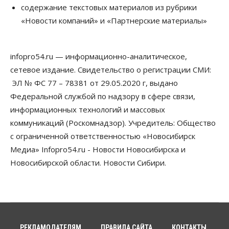
Сибирские аграрии увеличивают посевы горчицы
содержание текстовых материалов из рубрики
07 Августа 2026, 14:00
«Новости компаний» и «Партнерские материалы»
Власть
В Новосибирске многодетным семьям вручили
сертификаты на покупку автомобилей
infopro54.ru — информационно-аналитическое,
07 Августа 2026, 13:55
сетевое издание. Свидетельство о регистрации СМИ:
ЭЛ № ФС 77 – 78381 от 29.05.2020 г, выдано
Авто
Общество
Треть автовладельцев в Новосибирской области
Федеральной службой по надзору в сфере связи,
«поставили машины на прикол»
информационных технологий и массовых
07 Августа 2026, 13:00
коммуникаций (Роскомнадзор). Учредитель: Общество
Власть
с ограниченной ответственностью «Новосибирск
Школы, библиотеки, пешеходные тротуары:
Медиа» Infopro54.ru - Новости Новосибирска и
депутаты Госдумы контролируют работы на
социальных объектах
Новосибирской области. Новости Сибири.
07 Августа 2026, 12:35
Общество
Синоптики рассказали о погоде в Новосибирске
на выходных
07 Августа 2026, 12:00
РЕКЛАМОДАТЕЛЯМ
ПРАВИЛА САЙТА
КОНТАКТЫ