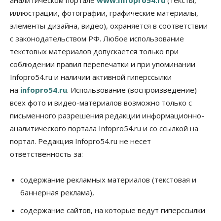
07 Августа 2026, 18:00
иллюстрации, фотографии, графические материалы,
элементы дизайна, видео), охраняется в соответствии
Бизнес
В аэропорту Толмачёво завершены работы по
с законодательством РФ. Любое использование
бетонированию рулежных дорожек
текстовых материалов допускается только при
07 Августа 2026, 17:00
соблюдении правил перепечатки и при упоминании
Бизнес
Недвижимость
Общество
Infopro54.ru и наличии активной гиперссылки
Новосибирцы стали реже оформлять
на
infopro54.ru
. Использование (воспроизведение)
дома по упрощенной схеме
07 Августа 2026, 16:00
всех фото и видео-материалов возможно только с
письменного разрешения редакции информационно-
Власть
Общество
Право&Порядок
аналитического портала Infopro54.ru и со ссылкой на
Роспотребнадзор изъял почти полторы тонны
мяса в Новосибирской области
портал. Редакция Infopro54.ru не несет
07 Августа 2026, 15:00
ответственность за:
Финансы
Расходы новосибирцев на спорт выросли на 40%
содержание рекламных материалов (текстовая и
за полгода
баннерная реклама),
07 Августа 2026, 14:35
содержание сайтов, на которые ведут гиперссылки