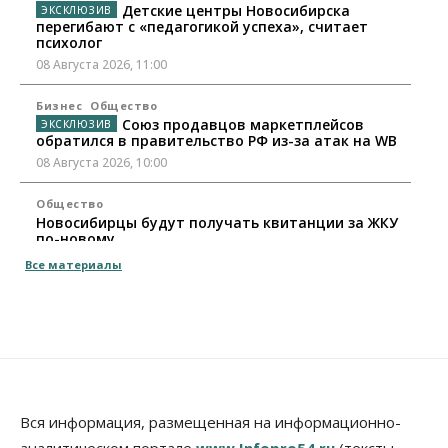
Детские центры Новосибирска
перегибают с «педагогикой успеха», считает
психолог
08 Августа 2026, 11:00
Бизнес
Общество
Союз продавцов маркетплейсов
обратился в правительство РФ из-за атак на WB
08 Августа 2026, 10:00
Общество
Новосибирцы будут получать квитанции за ЖКУ
по-новому
08 Августа 2026, 09:00
Все материалы
Бизнес
В Новосибирской области резко
сократился грузооборот в автоперевозках
07 Августа 2026, 19:00
Общество
В Новосибирске прошёл митинг
Вся информация, размещенная на информационно-
против нового закона о памятниках
аналитическом портале
www.Infopro54.ru
(тексты,