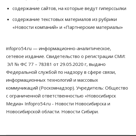
трлн рублей
содержание сайтов, на которые ведут гиперссылки
06 Августа 2026, 15:53
содержание текстовых материалов из рубрики
Власть
«Новости компаний» и «Партнерские материалы»
Думская гонка в Новосибирской области
обойдется без самовыдвиженцев
06 Августа 2026, 15:00
infopro54.ru — информационно-аналитическое,
Бизнес
Власть
Общество
сетевое издание. Свидетельство о регистрации СМИ:
Правительство России продлило разрешение на
выпуск бензина «Евро-3»
ЭЛ № ФС 77 – 78381 от 29.05.2020 г, выдано
06 Августа 2026, 14:00
Федеральной службой по надзору в сфере связи,
информационных технологий и массовых
Общество
коммуникаций (Роскомнадзор). Учредитель: Общество
«За тех, у кого от 270 баллов,
настоящая борьба»: вузы настойчиво
с ограниченной ответственностью «Новосибирск
обзванивают новосибирских высокобалльников
перед зачислением
Медиа» Infopro54.ru - Новости Новосибирска и
06 Августа 2026, 13:00
Новосибирской области. Новости Сибири.
Власть
Режим ЧС ввели в Омской области из-за засухи
06 Августа 2026, 12:15