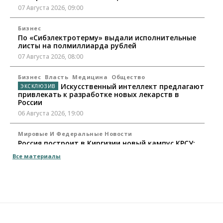
07 Августа 2026, 09:00
Бизнес
По «Сибэлектротерму» выдали исполнительные
листы на полмиллиарда рублей
07 Августа 2026, 08:00
Бизнес
Власть
Медицина
Общество
Искусственный интеллект предлагают
привлекать к разработке новых лекарств в
России
06 Августа 2026, 19:00
Мировые И Федеральные Новости
Россия построит в Киргизии новый кампус КРСУ:
30 гектаров, 15 тысяч студентов и 30 миллиардов
Все материалы
рублей
06 Августа 2026, 18:40
Общество
Новосибирским студентам помогают
адаптироваться к учебе через культуру
06 Августа 2026, 18:00