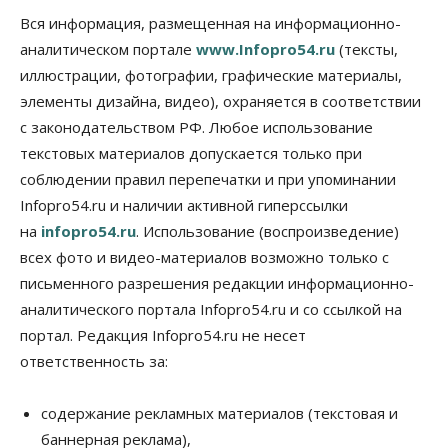
Вся информация, размещенная на информационно-
Бизнес
Власть
Недвижимость
аналитическом портале
www.Infopro54.ru
(тексты,
Застройщики продавливают компромиссы по
площади участков для КРТ в Новосибирске
иллюстрации, фотографии, графические материалы,
06 Августа 2026, 17:30
элементы дизайна, видео), охраняется в соответствии
с законодательством РФ. Любое использование
Бизнес
Недвижимость
Общество
Около Заельцовского бора Новосибирска
текстовых материалов допускается только при
началось строительство термального комплекса
соблюдении правил перепечатки и при упоминании
06 Августа 2026, 17:00
Infopro54.ru и наличии активной гиперссылки
на
Общество
infopro54.ru
Право&Порядок
. Использование (воспроизведение)
Подозреваемых в похищении человека
всех фото и видео-материалов возможно только с
задержали в Новосибирске
письменного разрешения редакции информационно-
06 Августа 2026, 16:15
аналитического портала Infopro54.ru и со ссылкой на
Общество
портал. Редакция Infopro54.ru не несет
Пенсионеры старше 80 лет в Новосибирской
ответственность за:
области получили повышенные пенсии
06 Августа 2026, 16:00
содержание рекламных материалов (текстовая и
Финансы
баннерная реклама),
Россияне оформили ипотечных кредитов на 2,6