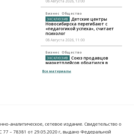
08 Августа 2026, 13:00
Бизнес
Общество
Детские центры
Новосибирска перегибают с
«педагогикой успеха», считает
психолог
08 Августа 2026, 11:00
Бизнес
Общество
Союз продавцов
маркетплейсов обратился в
правительство РФ из-за атак на
Все материалы
WB
08 Августа 2026, 10:00
Общество
Новосибирцы будут получать
квитанции за ЖКУ по-новому
08 Августа 2026, 09:00
Бизнес
нно-аналитическое, сетевое издание. Свидетельство о
В Новосибирской
области резко сократился
 77 – 78381 от 29.05.2020 г, выдано Федеральной