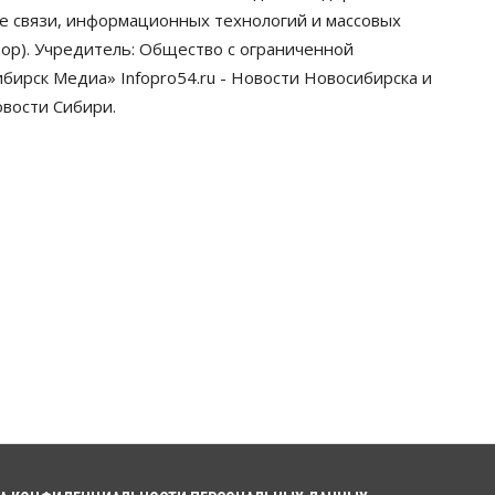
грузооборот в автоперевозках
ре связи, информационных технологий и массовых
07 Августа 2026, 19:00
ор). Учредитель: Общество с ограниченной
ирск Медиа» Infopro54.ru - Новости Новосибирска и
Общество
В Новосибирске
овости Сибири.
прошёл митинг против нового
закона о памятниках
07 Августа 2026, 18:00
Бизнес
В аэропорту Толмачёво
завершены работы по
бетонированию рулежных
дорожек
07 Августа 2026, 17:00
Бизнес
Недвижимость
Общество
Новосибирцы стали
реже оформлять дома по
упрощенной схеме
07 Августа 2026, 16:00
Власть
Общество
Право&Порядок
Роспотребнадзор изъял почти