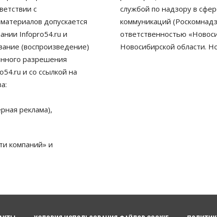
ветствии с
службой по надзору в сфе
 материалов допускается
коммуникаций (Роскомнадз
нии Infopro54.ru и
ответственностью «Новосиб
ование (воспроизведение)
Новосибирской области. Н
енного разрешения
54.ru и со ссылкой на
а:
рная реклама),
ти компаний» и