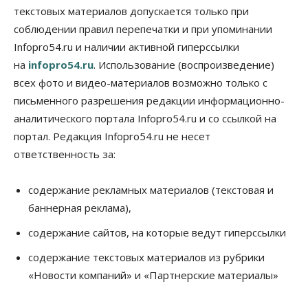
текстовых материалов допускается только при
07 Августа 2026, 17:00
соблюдении правил перепечатки и при упоминании
Бизнес
Недвижимость
Общество
Infopro54.ru и наличии активной гиперссылки
Новосибирцы стали реже оформлять
на
infopro54.ru
. Использование (воспроизведение)
дома по упрощенной схеме
07 Августа 2026, 16:00
всех фото и видео-материалов возможно только с
письменного разрешения редакции информационно-
Власть
Общество
Право&Порядок
аналитического портала Infopro54.ru и со ссылкой на
Роспотребнадзор изъял почти полторы тонны
мяса в Новосибирской области
портал. Редакция Infopro54.ru не несет
07 Августа 2026, 15:00
ответственность за:
Финансы
Расходы новосибирцев на спорт выросли на 40%
содержание рекламных материалов (текстовая и
за полгода
баннерная реклама),
07 Августа 2026, 14:35
содержание сайтов, на которые ведут гиперссылки
Сибирские аграрии увеличивают посевы горчицы
содержание текстовых материалов из рубрики
07 Августа 2026, 14:00
«Новости компаний» и «Партнерские материалы»
Власть
В Новосибирске многодетным семьям вручили