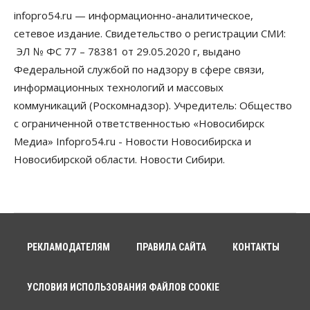
сертификаты на покупку автомобилей
infopro54.ru — информационно-аналитическое,
07 Августа 2026, 13:55
сетевое издание. Свидетельство о регистрации СМИ:
ЭЛ № ФС 77 – 78381 от 29.05.2020 г, выдано
Авто
Общество
Треть автовладельцев в Новосибирской области
Федеральной службой по надзору в сфере связи,
«поставили машины на прикол»
информационных технологий и массовых
07 Августа 2026, 13:00
коммуникаций (Роскомнадзор). Учредитель: Общество
Власть
с ограниченной ответственностью «Новосибирск
Школы, библиотеки, пешеходные тротуары:
Медиа» Infopro54.ru - Новости Новосибирска и
депутаты Госдумы контролируют работы на
социальных объектах
Новосибирской области. Новости Сибири.
07 Августа 2026, 12:35
Общество
Синоптики рассказали о погоде в Новосибирске
на выходных
07 Августа 2026, 12:00
РЕКЛАМОДАТЕЛЯМ
ПРАВИЛА САЙТА
КОНТАКТЫ
Общество
Жители Новосибирска смогут добровольно
УСЛОВИЯ ИСПОЛЬЗОВАНИЯ ФАЙЛОВ COOKIE
повысить свою пенсию
07 Августа 2026, 11:30