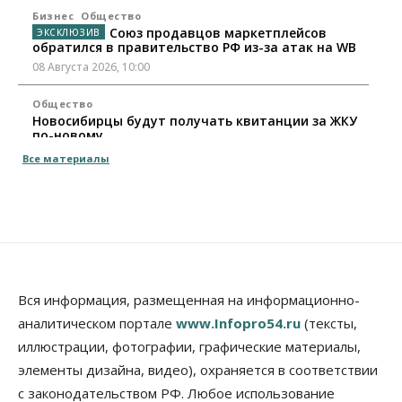
Бизнес
Общество
Союз продавцов маркетплейсов
обратился в правительство РФ из-за атак на WB
08 Августа 2026, 10:00
Общество
Новосибирцы будут получать квитанции за ЖКУ
по-новому
08 Августа 2026, 09:00
Все материалы
Бизнес
В Новосибирской области резко
сократился грузооборот в автоперевозках
07 Августа 2026, 19:00
Общество
В Новосибирске прошёл митинг
Вся информация, размещенная на информационно-
против нового закона о памятниках
аналитическом портале
www.Infopro54.ru
(тексты,
07 Августа 2026, 18:00
иллюстрации, фотографии, графические материалы,
элементы дизайна, видео), охраняется в соответствии
Бизнес
В аэропорту Толмачёво завершены работы по
с законодательством РФ. Любое использование
бетонированию рулежных дорожек