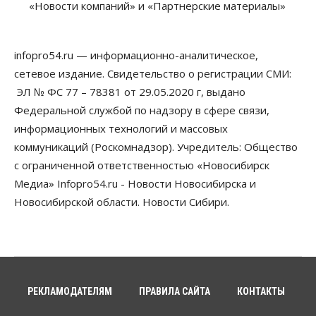
«Новости компаний» и «Партнерские материалы»
В 16 населённых пунктах Мошковского района
модернизировали мобильную связь
06 Августа 2026, 11:35
infopro54.ru — информационно-аналитическое,
Бизнес
Право&Порядок
ПроБизнес
сетевое издание. Свидетельство о регистрации СМИ:
Злоумышленники опять атакуют
новосибирские компании через электронную
ЭЛ № ФС 77 – 78381 от 29.05.2020 г, выдано
почту
Федеральной службой по надзору в сфере связи,
06 Августа 2026, 11:00
информационных технологий и массовых
коммуникаций (Роскомнадзор). Учредитель: Общество
Общество
Медики готовятся к второму пику активности
с ограниченной ответственностью «Новосибирск
клещей в Новосибирской области
Медиа» Infopro54.ru - Новости Новосибирска и
06 Августа 2026, 10:00
Новосибирской области. Новости Сибири.
Общество
Из-за жары в Европе оливковое масло
в Новосибирске может снова подорожать
06 Августа 2026, 09:00
Бизнес
Недвижимость
РЕКЛАМОДАТЕЛЯМ
ПРАВИЛА САЙТА
КОНТАКТЫ
Застройщики Новосибирска
доплатили налоги на сумму почти 700 млн рублей