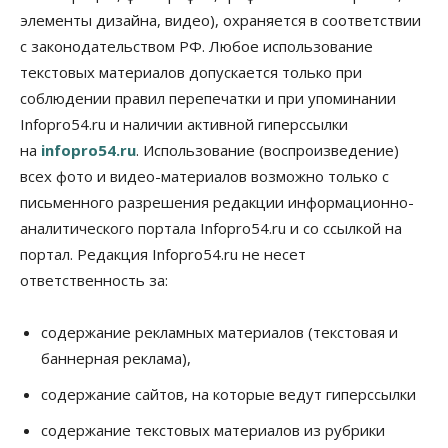
элементы дизайна, видео), охраняется в соответствии
Общество
с законодательством РФ. Любое использование
«За тех, у кого от 270 баллов,
настоящая борьба»: вузы настойчиво
текстовых материалов допускается только при
обзванивают новосибирских высокобалльников
соблюдении правил перепечатки и при упоминании
перед зачислением
Infopro54.ru и наличии активной гиперссылки
06 Августа 2026, 13:00
на
infopro54.ru
. Использование (воспроизведение)
Власть
всех фото и видео-материалов возможно только с
Режим ЧС ввели в Омской области из-за засухи
письменного разрешения редакции информационно-
06 Августа 2026, 12:15
аналитического портала Infopro54.ru и со ссылкой на
Власть
Общество
портал. Редакция Infopro54.ru не несет
Новосибирск готовится к визиту Владимира
ответственность за:
Путина
06 Августа 2026, 12:05
содержание рекламных материалов (текстовая и
Бизнес
Недвижимость
Общество
баннерная реклама),
Росреестр назвал главные причины
отказов в регистрации недвижимости в НСО
содержание сайтов, на которые ведут гиперссылки
06 Августа 2026, 12:00
содержание текстовых материалов из рубрики
Телекоммуникации