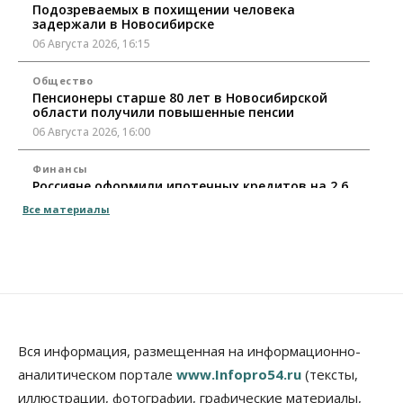
Подозреваемых в похищении человека
задержали в Новосибирске
06 Августа 2026, 16:15
Общество
Пенсионеры старше 80 лет в Новосибирской
области получили повышенные пенсии
06 Августа 2026, 16:00
Финансы
Россияне оформили ипотечных кредитов на 2,6
трлн рублей
Все материалы
06 Августа 2026, 15:53
Власть
Думская гонка в Новосибирской области
обойдется без самовыдвиженцев
06 Августа 2026, 15:00
Бизнес
Власть
Общество
Вся информация, размещенная на информационно-
Правительство России продлило разрешение на
аналитическом портале
www.Infopro54.ru
(тексты,
выпуск бензина «Евро-3»
иллюстрации, фотографии, графические материалы,
06 Августа 2026, 14:00