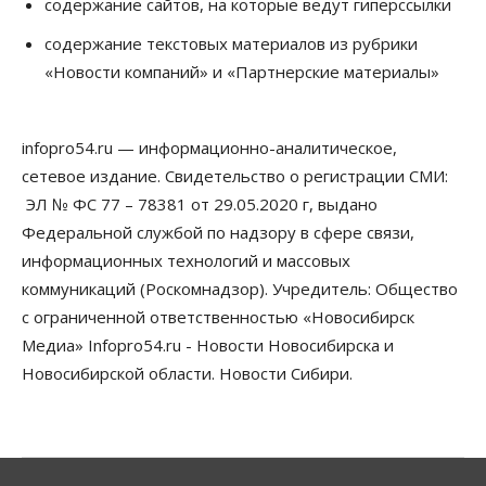
содержание сайтов, на которые ведут гиперссылки
Авто
Продажи подержанных электромобилей в
содержание текстовых материалов из рубрики
Новосибирской области растут второй месяц
«Новости компаний» и «Партнерские материалы»
08 Августа 2026, 13:00
Бизнес
Общество
infopro54.ru — информационно-аналитическое,
Детские центры Новосибирска
перегибают с «педагогикой успеха», считает
сетевое издание. Свидетельство о регистрации СМИ:
психолог
ЭЛ № ФС 77 – 78381 от 29.05.2020 г, выдано
08 Августа 2026, 11:00
Федеральной службой по надзору в сфере связи,
Бизнес
Общество
информационных технологий и массовых
Союз продавцов маркетплейсов
коммуникаций (Роскомнадзор). Учредитель: Общество
обратился в правительство РФ из-за атак на WB
08 Августа 2026, 10:00
с ограниченной ответственностью «Новосибирск
Медиа» Infopro54.ru - Новости Новосибирска и
Общество
Новосибирской области. Новости Сибири.
Новосибирцы будут получать квитанции за ЖКУ
по-новому
08 Августа 2026, 09:00
Бизнес
В Новосибирской области резко