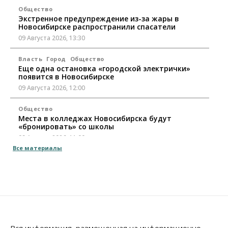
Общество
Экстренное предупреждение из-за жары в
Новосибирске распространили спасатели
09 Августа 2026, 13:30
Власть
Город
Общество
Еще одна остановка «городской электрички»
появится в Новосибирске
09 Августа 2026, 12:00
Общество
Места в колледжах Новосибирска будут
«бронировать» со школы
09 Августа 2026, 11:00
Все материалы
Авто
Общество
Не катастрофа, а стресс-тест: эксперт
новосибирской сети СТО пояснил кому можно
заливать бензин Евро‑2
09 Августа 2026, 10:00
Бизнес
Общество
Работодатели Новосибирска заявили в центры
Вся информация, размещенная на информационно-