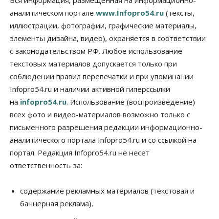
занятости почти 32 тысячи вакансий
аналитическом портале
www.Infopro54.ru
(тексты,
09 Августа 2026, 09:00
иллюстрации, фотографии, графические материалы,
элементы дизайна, видео), охраняется в соответствии
Бизнес
Общество
Спрос на машино-места в
с законодательством РФ. Любое использование
Новосибирской области вырос в полтора раза
текстовых материалов допускается только при
08 Августа 2026, 18:00
соблюдении правил перепечатки и при упоминании
Общество
Infopro54.ru и наличии активной гиперссылки
К современному юридическому образованию в
на
infopro54.ru
. Использование (воспроизведение)
России возникает много вопросов
08 Августа 2026, 17:00
всех фото и видео-материалов возможно только с
письменного разрешения редакции информационно-
Общество
аналитического портала Infopro54.ru и со ссылкой на
Новосибирские вузы опубликовали
приказы о зачислении на бюджетные места
портал. Редакция Infopro54.ru не несет
08 Августа 2026, 16:00
ответственность за:
Общество
Технологии
Искусственный интеллект впервые выписал
содержание рекламных материалов (текстовая и
штраф за борщевик
баннерная реклама),
08 Августа 2026, 15:00