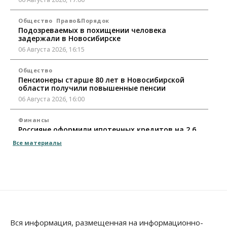
Общество
Право&Порядок
Подозреваемых в похищении человека
задержали в Новосибирске
06 Августа 2026, 16:15
Общество
Пенсионеры старше 80 лет в Новосибирской
области получили повышенные пенсии
06 Августа 2026, 16:00
Финансы
Россияне оформили ипотечных кредитов на 2,6
трлн рублей
Все материалы
06 Августа 2026, 15:53
Власть
Думская гонка в Новосибирской области
обойдется без самовыдвиженцев
06 Августа 2026, 15:00
Бизнес
Власть
Общество
Вся информация, размещенная на информационно-