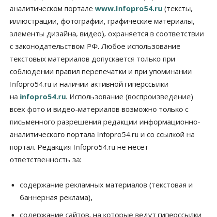
Правительство России продлило разрешение на
аналитическом портале
www.Infopro54.ru
(тексты,
выпуск бензина «Евро-3»
иллюстрации, фотографии, графические материалы,
06 Августа 2026, 14:00
элементы дизайна, видео), охраняется в соответствии
Общество
с законодательством РФ. Любое использование
«За тех, у кого от 270 баллов,
настоящая борьба»: вузы настойчиво
текстовых материалов допускается только при
обзванивают новосибирских высокобалльников
соблюдении правил перепечатки и при упоминании
перед зачислением
Infopro54.ru и наличии активной гиперссылки
06 Августа 2026, 13:00
на
infopro54.ru
. Использование (воспроизведение)
Власть
всех фото и видео-материалов возможно только с
Режим ЧС ввели в Омской области из-за засухи
письменного разрешения редакции информационно-
06 Августа 2026, 12:15
аналитического портала Infopro54.ru и со ссылкой на
Власть
Общество
портал. Редакция Infopro54.ru не несет
Новосибирск готовится к визиту Владимира
ответственность за:
Путина
06 Августа 2026, 12:05
содержание рекламных материалов (текстовая и
Бизнес
Недвижимость
Общество
баннерная реклама),
Росреестр назвал главные причины
отказов в регистрации недвижимости в НСО
содержание сайтов, на которые ведут гиперссылки