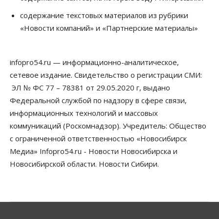
06 Августа 2026, 12:00
содержание текстовых материалов из рубрики
Телекоммуникации
«Новости компаний» и «Партнерские материалы»
В 16 населённых пунктах Мошковского района
модернизировали мобильную связь
06 Августа 2026, 11:35
infopro54.ru — информационно-аналитическое,
Бизнес
Право&Порядок
ПроБизнес
сетевое издание. Свидетельство о регистрации СМИ:
Злоумышленники опять атакуют
новосибирские компании через электронную
ЭЛ № ФС 77 – 78381 от 29.05.2020 г, выдано
почту
Федеральной службой по надзору в сфере связи,
06 Августа 2026, 11:00
информационных технологий и массовых
коммуникаций (Роскомнадзор). Учредитель: Общество
Общество
Медики готовятся к второму пику активности
с ограниченной ответственностью «Новосибирск
клещей в Новосибирской области
Медиа» Infopro54.ru - Новости Новосибирска и
06 Августа 2026, 10:00
Новосибирской области. Новости Сибири.
Общество
Из-за жары в Европе оливковое масло
в Новосибирске может снова подорожать
06 Августа 2026, 09:00