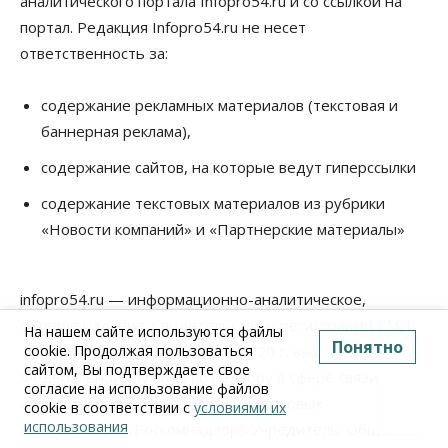
аналитического портала Infopro54.ru и со ссылкой на
портал. Редакция Infopro54.ru не несет
ответственность за:
содержание рекламных материалов (текстовая и
баннерная реклама),
содержание сайтов, на которые ведут гиперссылки
содержание текстовых материалов из рубрики
«Новости компаний» и «Партнерские материалы»
infopro54.ru — информационно-аналитическое,
сетевое издание. Свидетельство о регистрации СМИ:
На нашем сайте используются файлы
Понятно
cookie. Продолжая пользоваться
ЭЛ № ФС 77 – 78381 от 29.05.2020 г, выдано
сайтом, Вы подтверждаете свое
Федеральной службой по надзору в сфере связи,
согласие на использование файлов
информационных технологий и массовых
cookie в соответствии с
условиями их
использования
коммуникаций (Роскомнадзор). Учредитель: Общество