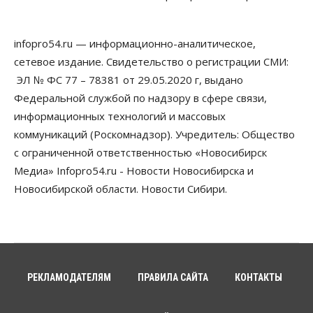
Власть
Недвижимость
Общество
В Минстрое НСО объяснили, как планируют
завершать долгострой на Серафимовича
infopro54.ru — информационно-аналитическое,
10 Августа 2026, 11:00
сетевое издание. Свидетельство о регистрации СМИ:
Бизнес
Город
Общество
ЭЛ № ФС 77 – 78381 от 29.05.2020 г, выдано
Большая часть улиц в Новосибирске закрыта для
Федеральной службой по надзору в сфере связи,
движения самокатов
информационных технологий и массовых
10 Августа 2026, 10:00
коммуникаций (Роскомнадзор). Учредитель: Общество
Медицина
Наука
Общество
с ограниченной ответственностью «Новосибирск
Новосибирский «Вектор» проводит исследование
резистентности ВИЧ в трёх странах
Медиа» Infopro54.ru - Новости Новосибирска и
10 Августа 2026, 09:00
Новосибирской области. Новости Сибири.
Власть
Общество
Суд отменил дисквалификацию
Валентина Пармона в кассации
10 Августа 2026, 08:00
РЕКЛАМОДАТЕЛЯМ
ПРАВИЛА САЙТА
КОНТАКТЫ
Власть
Общество
Запуск проекта по малой авиации в регионах
Сибири откладывается