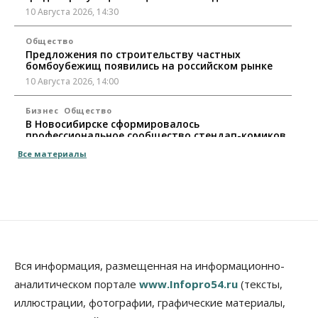
10 Августа 2026, 14:30
Общество
Предложения по строительству частных
бомбоубежищ появились на российском рынке
10 Августа 2026, 14:00
Бизнес
Общество
В Новосибирске сформировалось
профессиональное сообщество стендап-комиков
10 Августа 2026, 13:30
Все материалы
Недвижимость
Антон Рехтин: Вместе строим будущее
10 Августа 2026, 13:15
Бизнес
Общество
Цены в ресторанах Новосибирска выросли на 8%
Вся информация, размещенная на информационно-
10 Августа 2026, 13:00
аналитическом портале
www.Infopro54.ru
(тексты,
Власть
иллюстрации, фотографии, графические материалы,
Духовная и медицинская помощь: корабль-