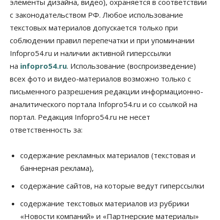
элементы дизайна, видео), охраняется в соответствии
церковь посетит 50 поселений Новосибирской
области
с законодательством РФ. Любое использование
10 Августа 2026, 12:15
текстовых материалов допускается только при
соблюдении правил перепечатки и при упоминании
Общество
В Новосибирской области число дел о
Infopro54.ru и наличии активной гиперссылки
банкротстве с начала года выросло на 7,2 %
на
infopro54.ru
. Использование (воспроизведение)
10 Августа 2026, 12:00
всех фото и видео-материалов возможно только с
Общество
письменного разрешения редакции информационно-
НГУ обновил рекорд по числу абитуриентов
аналитического портала Infopro54.ru и со ссылкой на
10 Августа 2026, 11:30
портал. Редакция Infopro54.ru не несет
ответственность за:
Общество
Полмиллиарда направят на доплаты
начальникам полиции Новосибирской области
содержание рекламных материалов (текстовая и
10 Августа 2026, 11:15
баннерная реклама),
Финансы
содержание сайтов, на которые ведут гиперссылки
ПСБ нарастил объемы факторинга МСБ в
Новосибирской области
содержание текстовых материалов из рубрики
10 Августа 2026, 11:10
«Новости компаний» и «Партнерские материалы»