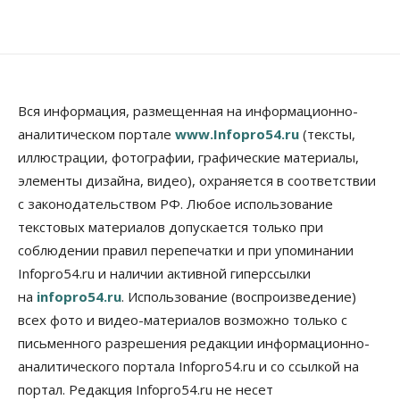
Власть
Думская гонка в Новосибирской области
обойдется без самовыдвиженцев
06 Августа 2026, 15:00
Бизнес
Власть
Общество
Вся информация, размещенная на информационно-
Правительство России продлило разрешение на
аналитическом портале
www.Infopro54.ru
(тексты,
выпуск бензина «Евро-3»
иллюстрации, фотографии, графические материалы,
06 Августа 2026, 14:00
элементы дизайна, видео), охраняется в соответствии
Общество
с законодательством РФ. Любое использование
«За тех, у кого от 270 баллов,
настоящая борьба»: вузы настойчиво
текстовых материалов допускается только при
обзванивают новосибирских высокобалльников
соблюдении правил перепечатки и при упоминании
перед зачислением
Infopro54.ru и наличии активной гиперссылки
06 Августа 2026, 13:00
на
infopro54.ru
. Использование (воспроизведение)
Власть
всех фото и видео-материалов возможно только с
Режим ЧС ввели в Омской области из-за засухи
письменного разрешения редакции информационно-
06 Августа 2026, 12:15
аналитического портала Infopro54.ru и со ссылкой на
Власть
Общество
портал. Редакция Infopro54.ru не несет
Новосибирск готовится к визиту Владимира