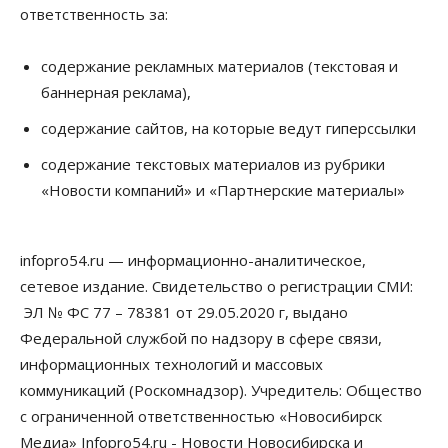
ответственность за:
Путина
06 Августа 2026, 12:05
содержание рекламных материалов (текстовая и
Бизнес
Недвижимость
Общество
баннерная реклама),
Росреестр назвал главные причины
отказов в регистрации недвижимости в НСО
содержание сайтов, на которые ведут гиперссылки
06 Августа 2026, 12:00
содержание текстовых материалов из рубрики
Телекоммуникации
«Новости компаний» и «Партнерские материалы»
В 16 населённых пунктах Мошковского района
модернизировали мобильную связь
06 Августа 2026, 11:35
infopro54.ru — информационно-аналитическое,
Бизнес
Право&Порядок
ПроБизнес
сетевое издание. Свидетельство о регистрации СМИ:
Злоумышленники опять атакуют
новосибирские компании через электронную
ЭЛ № ФС 77 – 78381 от 29.05.2020 г, выдано
почту
Федеральной службой по надзору в сфере связи,
06 Августа 2026, 11:00
информационных технологий и массовых
коммуникаций (Роскомнадзор). Учредитель: Общество
Общество
Медики готовятся к второму пику активности
с ограниченной ответственностью «Новосибирск
клещей в Новосибирской области
Медиа» Infopro54.ru - Новости Новосибирска и
06 Августа 2026, 10:00