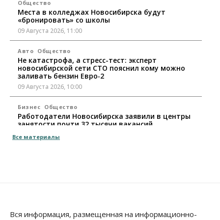
Общество
Места в колледжах Новосибирска будут
«бронировать» со школы
09 Августа 2026, 11:00
Авто
Общество
Не катастрофа, а стресс-тест: эксперт
новосибирской сети СТО пояснил кому можно
заливать бензин Евро‑2
09 Августа 2026, 10:00
Бизнес
Общество
Работодатели Новосибирска заявили в центры
занятости почти 32 тысячи вакансий
09 Августа 2026, 09:00
Все материалы
Бизнес
Общество
Спрос на машино-места в
Новосибирской области вырос в полтора раза
08 Августа 2026, 18:00
Общество
К современному юридическому образованию в
Вся информация, размещенная на информационно-