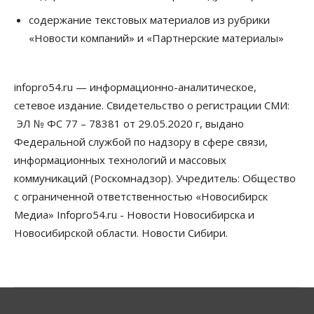
Бизнес
Общество
содержание текстовых материалов из рубрики
Союз продавцов маркетплейсов
«Новости компаний» и «Партнерские материалы»
обратился в правительство РФ из-за атак на WB
08 Августа 2026, 10:00
infopro54.ru — информационно-аналитическое,
Общество
Новосибирцы будут получать квитанции за ЖКУ
сетевое издание. Свидетельство о регистрации СМИ:
по-новому
ЭЛ № ФС 77 – 78381 от 29.05.2020 г, выдано
08 Августа 2026, 09:00
Федеральной службой по надзору в сфере связи,
Бизнес
информационных технологий и массовых
В Новосибирской области резко
коммуникаций (Роскомнадзор). Учредитель: Общество
сократился грузооборот в автоперевозках
07 Августа 2026, 19:00
с ограниченной ответственностью «Новосибирск
Медиа» Infopro54.ru - Новости Новосибирска и
Общество
Новосибирской области. Новости Сибири.
В Новосибирске прошёл митинг
против нового закона о памятниках
07 Августа 2026, 18:00
Бизнес
В аэропорту Толмачёво завершены работы по