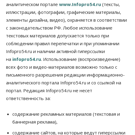
России возникает много вопросов
аналитическом портале
www.Infopro54.ru
(тексты,
08 Августа 2026, 17:00
иллюстрации, фотографии, графические материалы,
элементы дизайна, видео), охраняется в соответствии
Общество
Новосибирские вузы опубликовали
с законодательством РФ. Любое использование
приказы о зачислении на бюджетные места
текстовых материалов допускается только при
08 Августа 2026, 16:00
соблюдении правил перепечатки и при упоминании
Общество
Технологии
Infopro54.ru и наличии активной гиперссылки
Искусственный интеллект впервые выписал
на
infopro54.ru
. Использование (воспроизведение)
штраф за борщевик
08 Августа 2026, 15:00
всех фото и видео-материалов возможно только с
письменного разрешения редакции информационно-
Авто
аналитического портала Infopro54.ru и со ссылкой на
Продажи подержанных электромобилей в
Новосибирской области растут второй месяц
портал. Редакция Infopro54.ru не несет
08 Августа 2026, 13:00
ответственность за:
Бизнес
Общество
Детские центры Новосибирска
содержание рекламных материалов (текстовая и
перегибают с «педагогикой успеха», считает
баннерная реклама),
психолог
08 Августа 2026, 11:00
содержание сайтов, на которые ведут гиперссылки