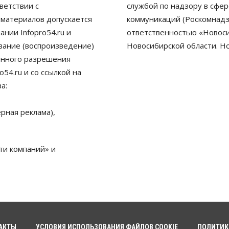
ветствии с
службой по надзору в сфе
 материалов допускается
коммуникаций (Роскомнадз
нии Infopro54.ru и
ответственностью «Новосиб
ование (воспроизведение)
Новосибирской области. Н
енного разрешения
54.ru и со ссылкой на
а:
рная реклама),
ти компаний» и
АКТЫ
УСЛОВИЯ ИСПОЛЬЗОВАНИЯ ФАЙЛОВ COOKIE
ПОЛИТИК