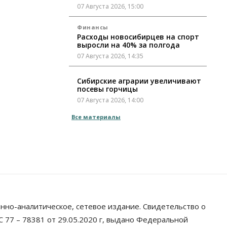
07 Августа 2026, 15:00
Финансы
Расходы новосибирцев на спорт
выросли на 40% за полгода
07 Августа 2026, 14:35
Сибирские аграрии увеличивают
посевы горчицы
07 Августа 2026, 14:00
Все материалы
Власть
В Новосибирске многодетным
семьям вручили сертификаты на
покупку автомобилей
07 Августа 2026, 13:55
Авто
Общество
Треть автовладельцев в
Новосибирской области
«поставили машины на прикол»
нно-аналитическое, сетевое издание. Свидетельство о
07 Августа 2026, 13:00
 77 – 78381 от 29.05.2020 г, выдано Федеральной