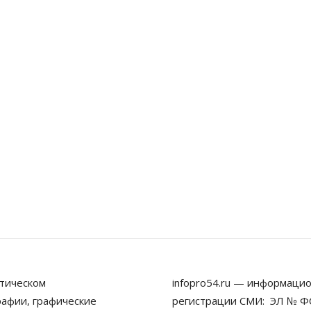
тическом
infopro54.ru — информацио
рафии, графические
регистрации СМИ: ЭЛ № ФС