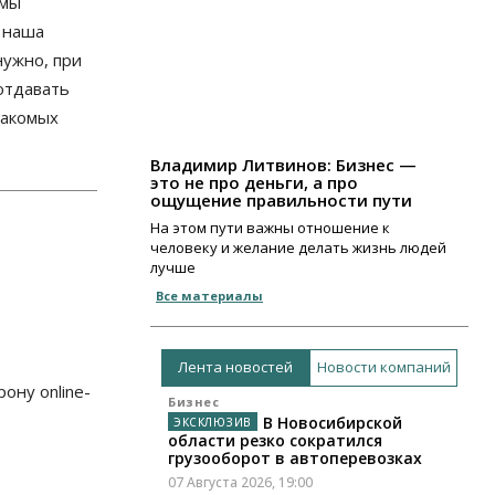
 мы
А наша
нужно, при
отдавать
накомых
Владимир Литвинов: Бизнес —
это не про деньги, а про
ощущение правильности пути
На этом пути важны отношение к
человеку и желание делать жизнь людей
лучше
Все материалы
Лента новостей
Новости компаний
ону online-
Бизнес
В Новосибирской
области резко сократился
грузооборот в автоперевозках
07 Августа 2026, 19:00