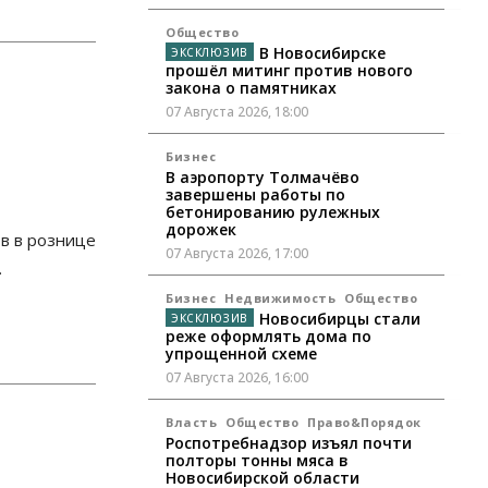
Общество
В Новосибирске
прошёл митинг против нового
закона о памятниках
07 Августа 2026, 18:00
Бизнес
В аэропорту Толмачёво
завершены работы по
бетонированию рулежных
дорожек
в в рознице
07 Августа 2026, 17:00
.
Бизнес
Недвижимость
Общество
Новосибирцы стали
реже оформлять дома по
упрощенной схеме
07 Августа 2026, 16:00
Власть
Общество
Право&Порядок
Роспотребнадзор изъял почти
полторы тонны мяса в
Новосибирской области