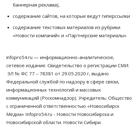
баннерная реклама),
07 Августа 2026, 10:15
содержание сайтов, на которые ведут гиперссылки
Общество
Недели жары повлияли на урожай в
содержание текстовых материалов из рубрики
Новосибирской области, но режима ЧС не будет
«Новости компаний» и «Партнерские материалы»
07 Августа 2026, 10:00
Бизнес
Право&Порядок
Предприятия Новосибирска
infopro54.ru — информационно-аналитическое,
выстраивают системы защиты от атак БПЛА
сетевое издание. Свидетельство о регистрации СМИ:
07 Августа 2026, 09:00
ЭЛ № ФС 77 – 78381 от 29.05.2020 г, выдано
Бизнес
Федеральной службой по надзору в сфере связи,
По «Сибэлектротерму» выдали исполнительные
информационных технологий и массовых
листы на полмиллиарда рублей
07 Августа 2026, 08:00
коммуникаций (Роскомнадзор). Учредитель: Общество
с ограниченной ответственностью «Новосибирск
Бизнес
Власть
Медицина
Общество
Медиа» Infopro54.ru - Новости Новосибирска и
Искусственный интеллект предлагают
привлекать к разработке новых лекарств в
Новосибирской области. Новости Сибири.
России
06 Августа 2026, 19:00