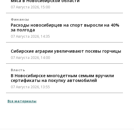
мяса в Новосибирской области
07 Августа 2026, 15:00
Финансы
Расходы новосибирцев на спорт выросли на 40%
за полгода
07 Августа 2026, 14:35
Сибирские аграрии увеличивают посевы горчицы
07 Августа 2026, 14:00
Власть
В Новосибирске многодетным семьям вручили
сертификаты на покупку автомобилей
07 Августа 2026, 13:55
Авто
Общество
Все материалы
Треть автовладельцев в Новосибирской области
«поставили машины на прикол»
07 Августа 2026, 13:00
Власть