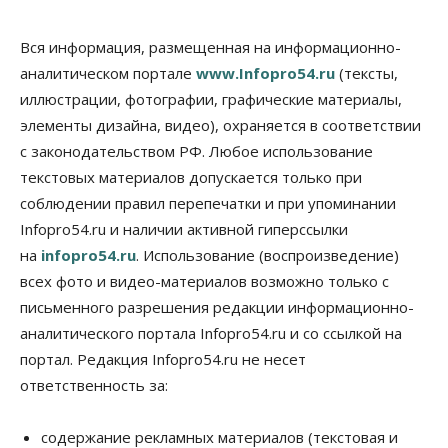
Школы, библиотеки, пешеходные тротуары:
депутаты Госдумы контролируют работы на
социальных объектах
Вся информация, размещенная на информационно-
07 Августа 2026, 12:35
аналитическом портале
www.Infopro54.ru
(тексты,
Общество
иллюстрации, фотографии, графические материалы,
Синоптики рассказали о погоде в Новосибирске
элементы дизайна, видео), охраняется в соответствии
на выходных
с законодательством РФ. Любое использование
07 Августа 2026, 12:00
текстовых материалов допускается только при
Общество
соблюдении правил перепечатки и при упоминании
Жители Новосибирска смогут добровольно
Infopro54.ru и наличии активной гиперссылки
повысить свою пенсию
07 Августа 2026, 11:30
на
infopro54.ru
. Использование (воспроизведение)
всех фото и видео-материалов возможно только с
Общество
письменного разрешения редакции информационно-
Деньгами будут распоряжаться дети: в десяти
школах Новосибирской области введут
аналитического портала Infopro54.ru и со ссылкой на
инициативное бюджетирование
портал. Редакция Infopro54.ru не несет
07 Августа 2026, 11:00
ответственность за:
Общество
Право&Порядок
В Новосибирске руководителя отдела полиции
содержание рекламных материалов (текстовая и
заключили под стражу