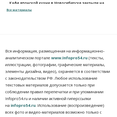
Кафе японской кухни в Новосибирске закрыли на
45 дней
Все материалы
10 Августа 2026, 14:45
Недвижимость
Новосибирску нужны яркие объекты и
градообразующие общественные здания
10 Августа 2026, 14:30
Общество
Вся информация, размещенная на информационно-
Предложения по строительству частных
аналитическом портале
www.Infopro54.ru
(тексты,
бомбоубежищ появились на российском рынке
иллюстрации, фотографии, графические материалы,
10 Августа 2026, 14:00
элементы дизайна, видео), охраняется в соответствии
Бизнес
Общество
с законодательством РФ. Любое использование
В Новосибирске сформировалось
профессиональное сообщество стендап-комиков
текстовых материалов допускается только при
10 Августа 2026, 13:30
соблюдении правил перепечатки и при упоминании
Infopro54.ru и наличии активной гиперссылки
Недвижимость
на
infopro54.ru
. Использование (воспроизведение)
Антон Рехтин: Вместе строим будущее
10 Августа 2026, 13:15
всех фото и видео-материалов возможно только с