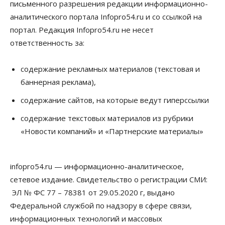
письменного разрешения редакции информационно-
Бизнес
Общество
аналитического портала Infopro54.ru и со ссылкой на
Цены в ресторанах Новосибирска выросли на 8%
портал. Редакция Infopro54.ru не несет
10 Августа 2026, 13:00
ответственность за:
Власть
Духовная и медицинская помощь: корабль-
церковь посетит 50 поселений Новосибирской
содержание рекламных материалов (текстовая и
области
баннерная реклама),
10 Августа 2026, 12:15
содержание сайтов, на которые ведут гиперссылки
Общество
В Новосибирской области число дел о
содержание текстовых материалов из рубрики
банкротстве с начала года выросло на 7,2 %
«Новости компаний» и «Партнерские материалы»
10 Августа 2026, 12:00
Общество
infopro54.ru — информационно-аналитическое,
НГУ обновил рекорд по числу абитуриентов
10 Августа 2026, 11:30
сетевое издание. Свидетельство о регистрации СМИ:
ЭЛ № ФС 77 – 78381 от 29.05.2020 г, выдано
Общество
Федеральной службой по надзору в сфере связи,
Полмиллиарда направят на доплаты
начальникам полиции Новосибирской области
информационных технологий и массовых