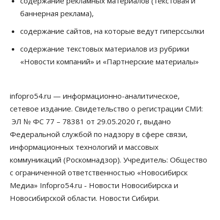
содержание рекламных материалов (текстовая и
Власть
Общество
баннерная реклама),
Новосибирск готовится к визиту Владимира
Путина
содержание сайтов, на которые ведут гиперссылки
06 Августа 2026, 12:05
содержание текстовых материалов из рубрики
Бизнес
Недвижимость
Общество
«Новости компаний» и «Партнерские материалы»
Росреестр назвал главные причины
отказов в регистрации недвижимости в НСО
06 Августа 2026, 12:00
infopro54.ru — информационно-аналитическое,
Телекоммуникации
сетевое издание. Свидетельство о регистрации СМИ:
В 16 населённых пунктах Мошковского района
модернизировали мобильную связь
ЭЛ № ФС 77 – 78381 от 29.05.2020 г, выдано
06 Августа 2026, 11:35
Федеральной службой по надзору в сфере связи,
информационных технологий и массовых
Бизнес
Право&Порядок
ПроБизнес
коммуникаций (Роскомнадзор). Учредитель: Общество
Злоумышленники опять атакуют
новосибирские компании через электронную
с ограниченной ответственностью «Новосибирск
почту
Медиа» Infopro54.ru - Новости Новосибирска и
06 Августа 2026, 11:00
Новосибирской области. Новости Сибири.
Общество
Медики готовятся к второму пику активности