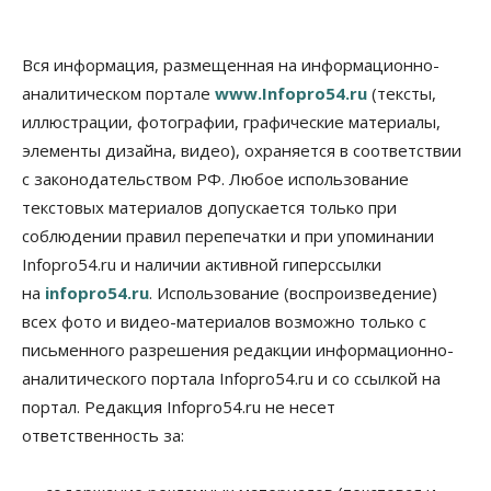
06 Августа 2026, 15:53
Власть
Вся информация, размещенная на информационно-
Думская гонка в Новосибирской области
аналитическом портале
www.Infopro54.ru
(тексты,
обойдется без самовыдвиженцев
иллюстрации, фотографии, графические материалы,
06 Августа 2026, 15:00
элементы дизайна, видео), охраняется в соответствии
Бизнес
Власть
Общество
с законодательством РФ. Любое использование
Правительство России продлило разрешение на
выпуск бензина «Евро-3»
текстовых материалов допускается только при
06 Августа 2026, 14:00
соблюдении правил перепечатки и при упоминании
Infopro54.ru и наличии активной гиперссылки
Общество
на
infopro54.ru
. Использование (воспроизведение)
«За тех, у кого от 270 баллов,
настоящая борьба»: вузы настойчиво
всех фото и видео-материалов возможно только с
обзванивают новосибирских высокобалльников
перед зачислением
письменного разрешения редакции информационно-
06 Августа 2026, 13:00
аналитического портала Infopro54.ru и со ссылкой на
портал. Редакция Infopro54.ru не несет
Власть
ответственность за:
Режим ЧС ввели в Омской области из-за засухи
06 Августа 2026, 12:15