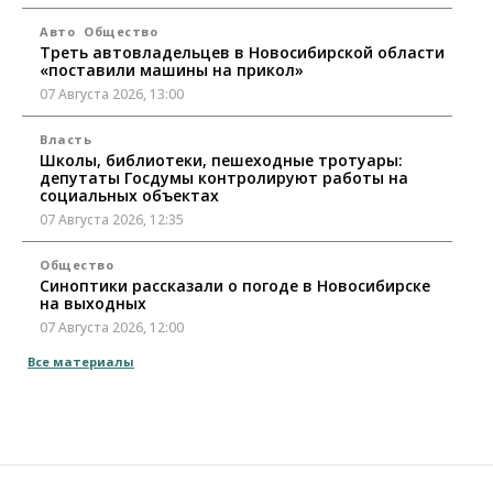
Авто
Общество
Треть автовладельцев в Новосибирской области
«поставили машины на прикол»
07 Августа 2026, 13:00
Власть
Школы, библиотеки, пешеходные тротуары:
депутаты Госдумы контролируют работы на
социальных объектах
07 Августа 2026, 12:35
Общество
Синоптики рассказали о погоде в Новосибирске
на выходных
07 Августа 2026, 12:00
Все материалы
Общество
Жители Новосибирска смогут добровольно
повысить свою пенсию
07 Августа 2026, 11:30
Общество