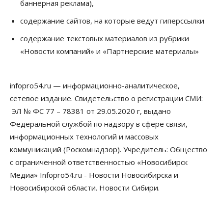
баннерная реклама),
07 Августа 2026, 08:00
содержание сайтов, на которые ведут гиперссылки
Бизнес
Власть
Медицина
Общество
Искусственный интеллект предлагают
содержание текстовых материалов из рубрики
привлекать к разработке новых лекарств в
России
«Новости компаний» и «Партнерские материалы»
06 Августа 2026, 19:00
Мировые И Федеральные Новости
infopro54.ru — информационно-аналитическое,
Россия построит в Киргизии новый кампус КРСУ:
30 гектаров, 15 тысяч студентов и 30 миллиардов
сетевое издание. Свидетельство о регистрации СМИ:
рублей
ЭЛ № ФС 77 – 78381 от 29.05.2020 г, выдано
06 Августа 2026, 18:40
Федеральной службой по надзору в сфере связи,
Общество
информационных технологий и массовых
Новосибирским студентам помогают
коммуникаций (Роскомнадзор). Учредитель: Общество
адаптироваться к учебе через культуру
с ограниченной ответственностью «Новосибирск
06 Августа 2026, 18:00
Медиа» Infopro54.ru - Новости Новосибирска и
Бизнес
Власть
Недвижимость
Новосибирской области. Новости Сибири.
Застройщики продавливают компромиссы по
площади участков для КРТ в Новосибирске
06 Августа 2026, 17:30