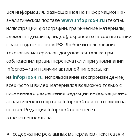
Деньгами будут распоряжаться дети: в десяти
школах Новосибирской области введут
Вся информация, размещенная на информационно-
инициативное бюджетирование
07 Августа 2026, 11:00
аналитическом портале
www.Infopro54.ru
(тексты,
иллюстрации, фотографии, графические материалы,
Общество
Право&Порядок
элементы дизайна, видео), охраняется в соответствии
В Новосибирске руководителя отдела полиции
заключили под стражу
с законодательством РФ. Любое использование
07 Августа 2026, 10:15
текстовых материалов допускается только при
соблюдении правил перепечатки и при упоминании
Общество
Infopro54.ru и наличии активной гиперссылки
Недели жары повлияли на урожай в
Новосибирской области, но режима ЧС не будет
на
infopro54.ru
. Использование (воспроизведение)
07 Августа 2026, 10:00
всех фото и видео-материалов возможно только с
письменного разрешения редакции информационно-
Бизнес
Право&Порядок
Предприятия Новосибирска
аналитического портала Infopro54.ru и со ссылкой на
выстраивают системы защиты от атак БПЛА
портал. Редакция Infopro54.ru не несет
07 Августа 2026, 09:00
ответственность за:
Бизнес
По «Сибэлектротерму» выдали исполнительные
содержание рекламных материалов (текстовая и
листы на полмиллиарда рублей