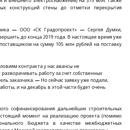
я и внешнего электроснабжения) на 375 млн. Также
нных конструкций стены до отметки перекрытия
дчика
—
ООО «СК Градопроект»
—
Сергея Думхи,
ершить до конца 2019 года. В настоящее время уже
поставщиком на сумму 105 млн рублей на поставку
словиям контракта у нас авансы не
 разворачивать работу за счет собственных
ель заказчика.
—
Но сейчас заявку уже подали,
аботы, и на декабрь в этой части будет очень
ного софинансирования дальнейших строительных
настоящий момент на реализацию проекта (помимо
ионального бюджета в качестве межбюджетных