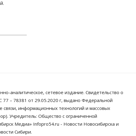
выросли на 40% за полгода
й.
07 Августа 2026, 14:35
Сибирские аграрии увеличивают
посевы горчицы
07 Августа 2026, 14:00
Власть
В Новосибирске многодетным
семьям вручили сертификаты на
покупку автомобилей
07 Августа 2026, 13:55
Авто
Общество
Треть автовладельцев в
нно-аналитическое, сетевое издание. Свидетельство о
Новосибирской области
«поставили машины на прикол»
 77 – 78381 от 29.05.2020 г, выдано Федеральной
07 Августа 2026, 13:00
ре связи, информационных технологий и массовых
ор). Учредитель: Общество с ограниченной
Власть
Школы, библиотеки, пешеходные
ирск Медиа» Infopro54.ru - Новости Новосибирска и
тротуары: депутаты Госдумы
овости Сибири.
контролируют работы на