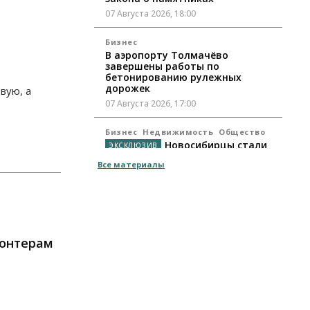
07 Августа 2026, 18:00
Бизнес
В аэропорту Толмачёво
завершены работы по
бетонированию рулежных
дорожек
вую, а
07 Августа 2026, 17:00
Бизнес
Недвижимость
Общество
Новосибирцы стали
реже оформлять дома по
Все материалы
упрощенной схеме
07 Августа 2026, 16:00
Власть
Общество
Право&Порядок
Роспотребнадзор изъял почти
полторы тонны мяса в
лонтерам
Новосибирской области
07 Августа 2026, 15:00
Финансы
Расходы новосибирцев на спорт