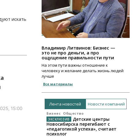
дуют искать
Владимир Литвинов: Бизнес —
это не про деньги, а про
ощущение правильности пути
На этом пути важны отношение к
человеку и желание делать жизнь людей
лучше
ка
Все материалы
й
Лента новостей
Новости компаний
025, 15:00
Бизнес
Общество
Детские центры
Новосибирска перегибают с
«педагогикой успеха», считает
психолог