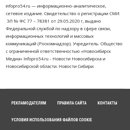
infopro54.ru — информационно-аналитическое,
Бизнес
Право&Порядок
ПроБизнес
сетевое издание. Свидетельство о регистрации СМИ:
Злоумышленники опять атакуют
новосибирские компании через электронную
ЭЛ № ФС 77 – 78381 от 29.05.2020 г, выдано
почту
Федеральной службой по надзору в сфере связи,
06 Августа 2026, 11:00
информационных технологий и массовых
коммуникаций (Роскомнадзор). Учредитель: Общество
Общество
Медики готовятся к второму пику активности
с ограниченной ответственностью «Новосибирск
клещей в Новосибирской области
Медиа» Infopro54.ru - Новости Новосибирска и
06 Августа 2026, 10:00
Новосибирской области. Новости Сибири.
Общество
Из-за жары в Европе оливковое масло
в Новосибирске может снова подорожать
06 Августа 2026, 09:00
Бизнес
Недвижимость
РЕКЛАМОДАТЕЛЯМ
ПРАВИЛА САЙТА
КОНТАКТЫ
Застройщики Новосибирска
доплатили налоги на сумму почти 700 млн рублей
06 Августа 2026, 08:00
УСЛОВИЯ ИСПОЛЬЗОВАНИЯ ФАЙЛОВ COOKIE
Бизнес
Власть