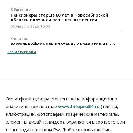
Общество
Пенсионеры старше 80 лет в Новосибирской
области получили повышенные пенсии
06 Августа 2026, 16:00
Финансы
Россияне оформили ипотечных кредитов на 2,6
трлн рублей
Все материалы
06 Августа 2026, 15:53
Власть
Думская гонка в Новосибирской области
обойдется без самовыдвиженцев
06 Августа 2026, 15:00
Бизнес
Власть
Общество
Вся информация, размещенная на информационно-
Правительство России продлило разрешение на
аналитическом портале
www.Infopro54.ru
(тексты,
выпуск бензина «Евро-3»
иллюстрации, фотографии, графические материалы,
06 Августа 2026, 14:00
элементы дизайна, видео), охраняется в соответствии
Общество
с законодательством РФ. Любое использование
«За тех, у кого от 270 баллов,