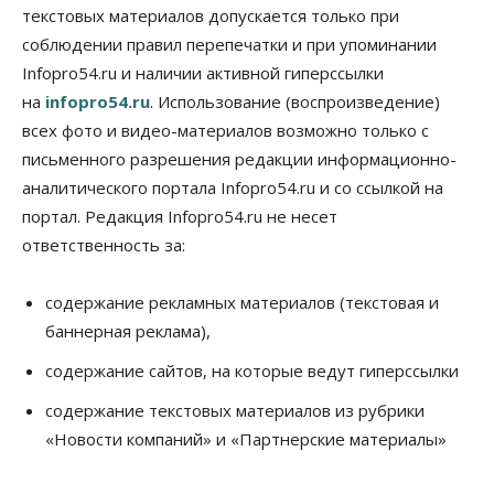
настоящая борьба»: вузы настойчиво
текстовых материалов допускается только при
обзванивают новосибирских высокобалльников
соблюдении правил перепечатки и при упоминании
перед зачислением
Infopro54.ru и наличии активной гиперссылки
06 Августа 2026, 13:00
на
infopro54.ru
. Использование (воспроизведение)
Власть
всех фото и видео-материалов возможно только с
Режим ЧС ввели в Омской области из-за засухи
письменного разрешения редакции информационно-
06 Августа 2026, 12:15
аналитического портала Infopro54.ru и со ссылкой на
Власть
Общество
портал. Редакция Infopro54.ru не несет
Новосибирск готовится к визиту Владимира
ответственность за:
Путина
06 Августа 2026, 12:05
содержание рекламных материалов (текстовая и
Бизнес
Недвижимость
Общество
баннерная реклама),
Росреестр назвал главные причины
отказов в регистрации недвижимости в НСО
содержание сайтов, на которые ведут гиперссылки
06 Августа 2026, 12:00
содержание текстовых материалов из рубрики
Телекоммуникации
«Новости компаний» и «Партнерские материалы»
В 16 населённых пунктах Мошковского района
модернизировали мобильную связь
06 Августа 2026, 11:35