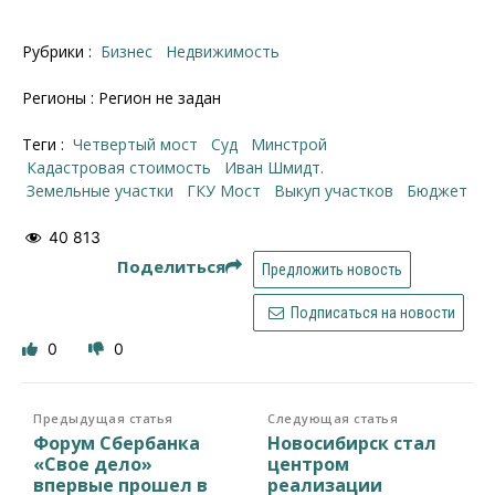
Рубрики :
Бизнес
Недвижимость
Регионы : Регион не задан
Теги :
Четвертый мост
суд
минстрой
кадастровая стоимость
Иван Шмидт.
земельные участки
ГКУ Мост
выкуп участков
бюджет
40 813
Поделиться
Предложить новость
Подписаться на новости
0
0
Предыдущая статья
Следующая статья
Форум Сбербанка
Новосибирск стал
«Свое дело»
центром
впервые прошел в
реализации