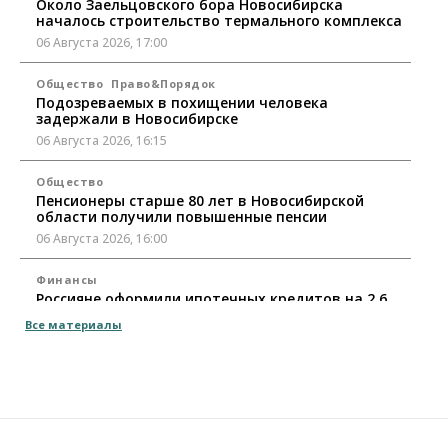
Около Заельцовского бора Новосибирска
началось строительство термального комплекса
06 Августа 2026, 17:00
Общество
Право&Порядок
Подозреваемых в похищении человека
задержали в Новосибирске
06 Августа 2026, 16:15
Общество
Пенсионеры старше 80 лет в Новосибирской
области получили повышенные пенсии
06 Августа 2026, 16:00
Финансы
Россияне оформили ипотечных кредитов на 2,6
трлн рублей
Все материалы
06 Августа 2026, 15:53
Власть
Думская гонка в Новосибирской области
обойдется без самовыдвиженцев
06 Августа 2026, 15:00