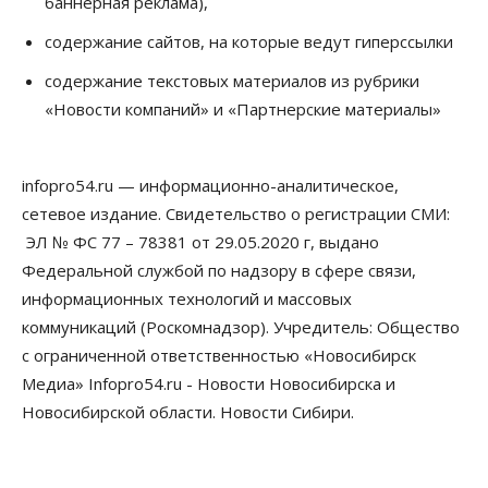
баннерная реклама),
Росреестр назвал главные причины
отказов в регистрации недвижимости в НСО
содержание сайтов, на которые ведут гиперссылки
06 Августа 2026, 12:00
содержание текстовых материалов из рубрики
Телекоммуникации
«Новости компаний» и «Партнерские материалы»
В 16 населённых пунктах Мошковского района
модернизировали мобильную связь
06 Августа 2026, 11:35
infopro54.ru — информационно-аналитическое,
Бизнес
Право&Порядок
ПроБизнес
сетевое издание. Свидетельство о регистрации СМИ:
Злоумышленники опять атакуют
новосибирские компании через электронную
ЭЛ № ФС 77 – 78381 от 29.05.2020 г, выдано
почту
Федеральной службой по надзору в сфере связи,
06 Августа 2026, 11:00
информационных технологий и массовых
коммуникаций (Роскомнадзор). Учредитель: Общество
Общество
Медики готовятся к второму пику активности
с ограниченной ответственностью «Новосибирск
клещей в Новосибирской области
Медиа» Infopro54.ru - Новости Новосибирска и
06 Августа 2026, 10:00
Новосибирской области. Новости Сибири.
Общество
Из-за жары в Европе оливковое масло
в Новосибирске может снова подорожать