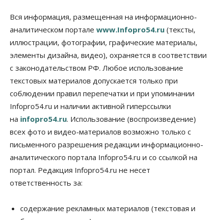
Бизнес
Власть
Общество
Вся информация, размещенная на информационно-
Правительство России продлило разрешение на
аналитическом портале
www.Infopro54.ru
(тексты,
выпуск бензина «Евро-3»
иллюстрации, фотографии, графические материалы,
06 Августа 2026, 14:00
элементы дизайна, видео), охраняется в соответствии
Общество
с законодательством РФ. Любое использование
«За тех, у кого от 270 баллов,
настоящая борьба»: вузы настойчиво
текстовых материалов допускается только при
обзванивают новосибирских высокобалльников
соблюдении правил перепечатки и при упоминании
перед зачислением
Infopro54.ru и наличии активной гиперссылки
06 Августа 2026, 13:00
на
infopro54.ru
. Использование (воспроизведение)
Власть
всех фото и видео-материалов возможно только с
Режим ЧС ввели в Омской области из-за засухи
письменного разрешения редакции информационно-
06 Августа 2026, 12:15
аналитического портала Infopro54.ru и со ссылкой на
Власть
Общество
портал. Редакция Infopro54.ru не несет
Новосибирск готовится к визиту Владимира
ответственность за:
Путина
06 Августа 2026, 12:05
содержание рекламных материалов (текстовая и
Бизнес
Недвижимость
Общество