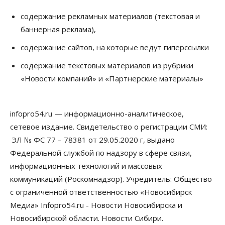
Бизнес
содержание рекламных материалов (текстовая и
В аэропорту Толмачёво завершены работы по
баннерная реклама),
бетонированию рулежных дорожек
07 Августа 2026, 17:00
содержание сайтов, на которые ведут гиперссылки
Бизнес
Недвижимость
Общество
содержание текстовых материалов из рубрики
Новосибирцы стали реже оформлять
«Новости компаний» и «Партнерские материалы»
дома по упрощенной схеме
07 Августа 2026, 16:00
infopro54.ru — информационно-аналитическое,
Власть
Общество
Право&Порядок
Роспотребнадзор изъял почти полторы тонны
сетевое издание. Свидетельство о регистрации СМИ:
мяса в Новосибирской области
ЭЛ № ФС 77 – 78381 от 29.05.2020 г, выдано
07 Августа 2026, 15:00
Федеральной службой по надзору в сфере связи,
Финансы
информационных технологий и массовых
Расходы новосибирцев на спорт выросли на 40%
коммуникаций (Роскомнадзор). Учредитель: Общество
за полгода
07 Августа 2026, 14:35
с ограниченной ответственностью «Новосибирск
Медиа» Infopro54.ru - Новости Новосибирска и
Сибирские аграрии увеличивают посевы горчицы
Новосибирской области. Новости Сибири.