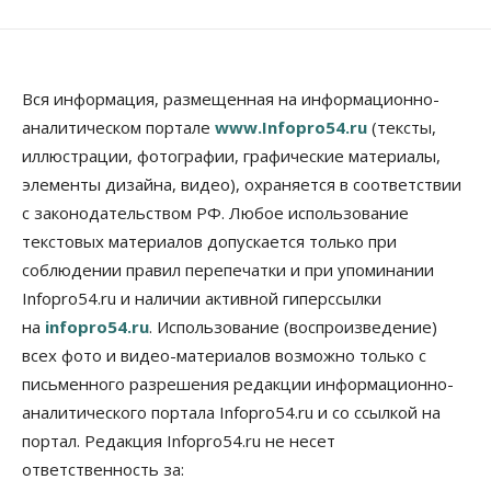
перегибают с «педагогикой успеха», считает
психолог
08 Августа 2026, 11:00
Бизнес
Общество
Вся информация, размещенная на информационно-
Союз продавцов маркетплейсов
аналитическом портале
www.Infopro54.ru
(тексты,
обратился в правительство РФ из-за атак на WB
иллюстрации, фотографии, графические материалы,
08 Августа 2026, 10:00
элементы дизайна, видео), охраняется в соответствии
Общество
с законодательством РФ. Любое использование
Новосибирцы будут получать квитанции за ЖКУ
по-новому
текстовых материалов допускается только при
08 Августа 2026, 09:00
соблюдении правил перепечатки и при упоминании
Infopro54.ru и наличии активной гиперссылки
Бизнес
на
infopro54.ru
. Использование (воспроизведение)
В Новосибирской области резко
сократился грузооборот в автоперевозках
всех фото и видео-материалов возможно только с
07 Августа 2026, 19:00
письменного разрешения редакции информационно-
аналитического портала Infopro54.ru и со ссылкой на
Общество
В Новосибирске прошёл митинг
портал. Редакция Infopro54.ru не несет
против нового закона о памятниках
ответственность за:
07 Августа 2026, 18:00