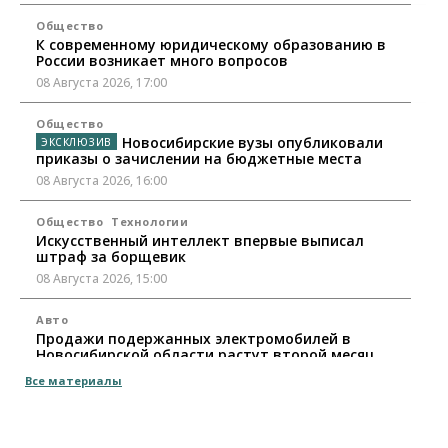
Общество
К современному юридическому образованию в
России возникает много вопросов
08 Августа 2026, 17:00
Общество
Новосибирские вузы опубликовали
приказы о зачислении на бюджетные места
08 Августа 2026, 16:00
Общество
Технологии
Искусственный интеллект впервые выписал
штраф за борщевик
08 Августа 2026, 15:00
Авто
Продажи подержанных электромобилей в
Новосибирской области растут второй месяц
08 Августа 2026, 13:00
Все материалы
Бизнес
Общество
Детские центры Новосибирска