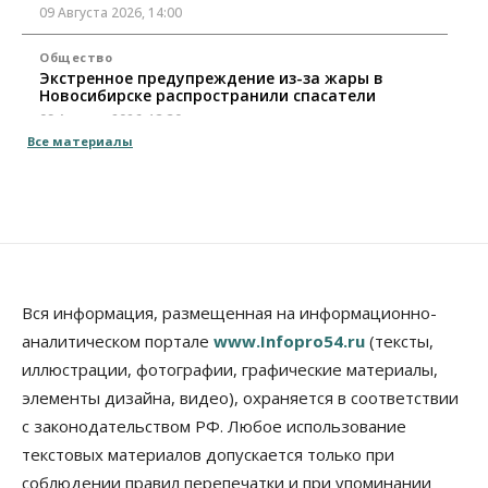
09 Августа 2026, 14:00
Общество
Экстренное предупреждение из-за жары в
Новосибирске распространили спасатели
09 Августа 2026, 13:30
Все материалы
Власть
Город
Общество
Еще одна остановка «городской электрички»
появится в Новосибирске
09 Августа 2026, 12:00
Общество
Места в колледжах Новосибирска будут
«бронировать» со школы
Вся информация, размещенная на информационно-
09 Августа 2026, 11:00
аналитическом портале
www.Infopro54.ru
(тексты,
иллюстрации, фотографии, графические материалы,
Авто
Общество
элементы дизайна, видео), охраняется в соответствии
Не катастрофа, а стресс-тест: эксперт
новосибирской сети СТО пояснил кому можно
с законодательством РФ. Любое использование
заливать бензин Евро‑2
текстовых материалов допускается только при
09 Августа 2026, 10:00
соблюдении правил перепечатки и при упоминании