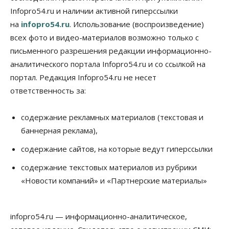
Бизнес
Общество
Infopro54.ru и наличии активной гиперссылки
Работодатели Новосибирска заявили в центры
на
infopro54.ru
. Использование (воспроизведение)
занятости почти 32 тысячи вакансий
09 Августа 2026, 09:00
всех фото и видео-материалов возможно только с
письменного разрешения редакции информационно-
Бизнес
Общество
аналитического портала Infopro54.ru и со ссылкой на
Спрос на машино-места в
Новосибирской области вырос в полтора раза
портал. Редакция Infopro54.ru не несет
08 Августа 2026, 18:00
ответственность за:
Общество
К современному юридическому образованию в
содержание рекламных материалов (текстовая и
России возникает много вопросов
баннерная реклама),
08 Августа 2026, 17:00
содержание сайтов, на которые ведут гиперссылки
Общество
Новосибирские вузы опубликовали
содержание текстовых материалов из рубрики
приказы о зачислении на бюджетные места
«Новости компаний» и «Партнерские материалы»
08 Августа 2026, 16:00
Общество
Технологии
infopro54.ru — информационно-аналитическое,
Искусственный интеллект впервые выписал
штраф за борщевик