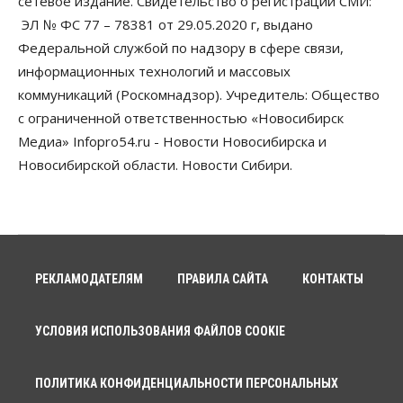
сетевое издание. Свидетельство о регистрации СМИ:
08 Августа 2026, 15:00
ЭЛ № ФС 77 – 78381 от 29.05.2020 г, выдано
Федеральной службой по надзору в сфере связи,
Авто
Продажи подержанных электромобилей в
информационных технологий и массовых
Новосибирской области растут второй месяц
коммуникаций (Роскомнадзор). Учредитель: Общество
08 Августа 2026, 13:00
с ограниченной ответственностью «Новосибирск
Бизнес
Общество
Медиа» Infopro54.ru - Новости Новосибирска и
Детские центры Новосибирска
Новосибирской области. Новости Сибири.
перегибают с «педагогикой успеха», считает
психолог
08 Августа 2026, 11:00
Бизнес
Общество
Союз продавцов маркетплейсов
обратился в правительство РФ из-за атак на WB
РЕКЛАМОДАТЕЛЯМ
ПРАВИЛА САЙТА
КОНТАКТЫ
08 Августа 2026, 10:00
Общество
УСЛОВИЯ ИСПОЛЬЗОВАНИЯ ФАЙЛОВ COOKIE
Новосибирцы будут получать квитанции за ЖКУ
по-новому
08 Августа 2026, 09:00
ПОЛИТИКА КОНФИДЕНЦИАЛЬНОСТИ ПЕРСОНАЛЬНЫХ