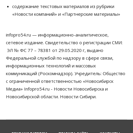
Общество
Технологии
Искусственный интеллект впервые выписал
содержание текстовых материалов из рубрики
штраф за борщевик
«Новости компаний» и «Партнерские материалы»
08 Августа 2026, 15:00
Авто
infopro54.ru — информационно-аналитическое,
Продажи подержанных электромобилей в
Новосибирской области растут второй месяц
сетевое издание. Свидетельство о регистрации СМИ:
08 Августа 2026, 13:00
ЭЛ № ФС 77 – 78381 от 29.05.2020 г, выдано
Федеральной службой по надзору в сфере связи,
Бизнес
Общество
Детские центры Новосибирска
информационных технологий и массовых
перегибают с «педагогикой успеха», считает
коммуникаций (Роскомнадзор). Учредитель: Общество
психолог
08 Августа 2026, 11:00
с ограниченной ответственностью «Новосибирск
Медиа» Infopro54.ru - Новости Новосибирска и
Бизнес
Общество
Новосибирской области. Новости Сибири.
Союз продавцов маркетплейсов
обратился в правительство РФ из-за атак на WB
08 Августа 2026, 10:00
Общество
Новосибирцы будут получать квитанции за ЖКУ
по-новому