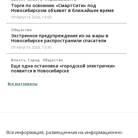
Торги по освоению «СмартСити» под
Новосибирском объявят в ближайшее время
09 Августа 2026, 14:00
Общество
Экстренное предупреждение из-за жары в
Новосибирске распространили спасатели
09 Августа 2026, 13:30
Власть
Город
Общество
Еще одна остановка «городской электрички»
появится в Новосибирске
09 Августа 2026, 12:00
Все материалы
Общество
Места в колледжах Новосибирска будут
«бронировать» со школы
09 Августа 2026, 11:00
Авто
Общество
Не катастрофа, а стресс-тест: эксперт
новосибирской сети СТО пояснил кому можно
Вся информация, размещенная на информационно-
заливать бензин Евро‑2