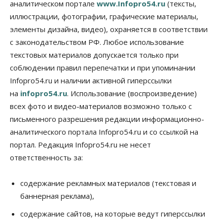
аналитическом портале
www.Infopro54.ru
(тексты,
09 Августа 2026, 10:00
иллюстрации, фотографии, графические материалы,
элементы дизайна, видео), охраняется в соответствии
Бизнес
Общество
Работодатели Новосибирска заявили в центры
с законодательством РФ. Любое использование
занятости почти 32 тысячи вакансий
текстовых материалов допускается только при
09 Августа 2026, 09:00
соблюдении правил перепечатки и при упоминании
Бизнес
Общество
Infopro54.ru и наличии активной гиперссылки
Спрос на машино-места в
на
infopro54.ru
. Использование (воспроизведение)
Новосибирской области вырос в полтора раза
08 Августа 2026, 18:00
всех фото и видео-материалов возможно только с
письменного разрешения редакции информационно-
Общество
аналитического портала Infopro54.ru и со ссылкой на
К современному юридическому образованию в
России возникает много вопросов
портал. Редакция Infopro54.ru не несет
08 Августа 2026, 17:00
ответственность за:
Общество
Новосибирские вузы опубликовали
содержание рекламных материалов (текстовая и
приказы о зачислении на бюджетные места
баннерная реклама),
08 Августа 2026, 16:00
содержание сайтов, на которые ведут гиперссылки