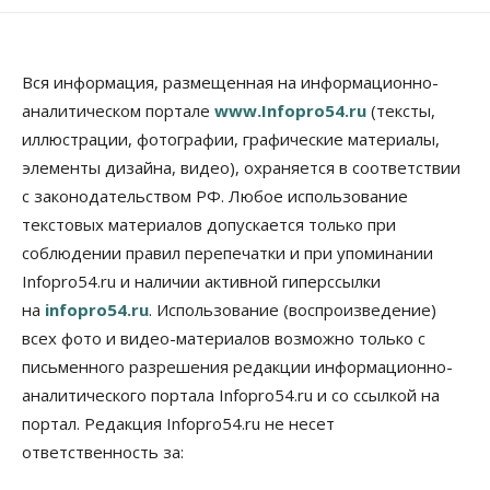
10 Августа 2026, 13:30
Недвижимость
Антон Рехтин: Вместе строим будущее
Вся информация, размещенная на информационно-
10 Августа 2026, 13:15
аналитическом портале
www.Infopro54.ru
(тексты,
иллюстрации, фотографии, графические материалы,
Бизнес
Общество
элементы дизайна, видео), охраняется в соответствии
Цены в ресторанах Новосибирска выросли на 8%
10 Августа 2026, 13:00
с законодательством РФ. Любое использование
текстовых материалов допускается только при
Власть
соблюдении правил перепечатки и при упоминании
Духовная и медицинская помощь: корабль-
церковь посетит 50 поселений Новосибирской
Infopro54.ru и наличии активной гиперссылки
области
на
infopro54.ru
. Использование (воспроизведение)
10 Августа 2026, 12:15
всех фото и видео-материалов возможно только с
Общество
письменного разрешения редакции информационно-
В Новосибирской области число дел о
аналитического портала Infopro54.ru и со ссылкой на
банкротстве с начала года выросло на 7,2 %
портал. Редакция Infopro54.ru не несет
10 Августа 2026, 12:00
ответственность за:
Общество
НГУ обновил рекорд по числу абитуриентов