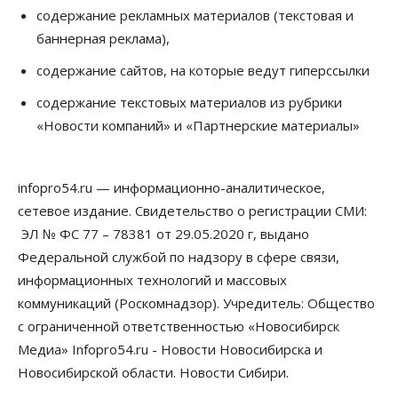
содержание рекламных материалов (текстовая и
10 Августа 2026, 11:30
баннерная реклама),
Общество
содержание сайтов, на которые ведут гиперссылки
Полмиллиарда направят на доплаты
начальникам полиции Новосибирской области
содержание текстовых материалов из рубрики
10 Августа 2026, 11:15
«Новости компаний» и «Партнерские материалы»
Финансы
ПСБ нарастил объемы факторинга МСБ в
Новосибирской области
infopro54.ru — информационно-аналитическое,
10 Августа 2026, 11:10
сетевое издание. Свидетельство о регистрации СМИ:
Власть
Недвижимость
Общество
ЭЛ № ФС 77 – 78381 от 29.05.2020 г, выдано
В Минстрое НСО объяснили, как планируют
Федеральной службой по надзору в сфере связи,
завершать долгострой на Серафимовича
информационных технологий и массовых
10 Августа 2026, 11:00
коммуникаций (Роскомнадзор). Учредитель: Общество
Бизнес
Город
Общество
с ограниченной ответственностью «Новосибирск
Большая часть улиц в Новосибирске закрыта для
движения самокатов
Медиа» Infopro54.ru - Новости Новосибирска и
10 Августа 2026, 10:00
Новосибирской области. Новости Сибири.