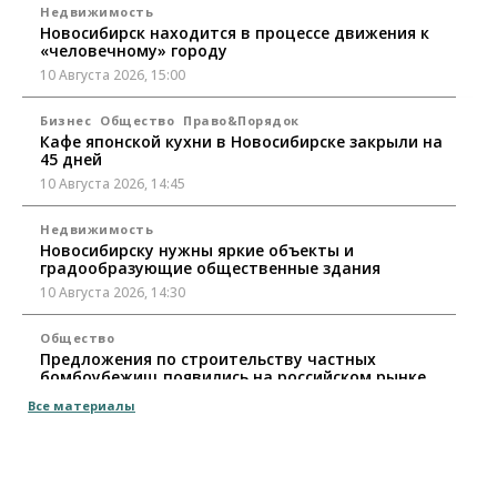
Недвижимость
Новосибирск находится в процессе движения к
«человечному» городу
10 Августа 2026, 15:00
Бизнес
Общество
Право&Порядок
Кафе японской кухни в Новосибирске закрыли на
45 дней
10 Августа 2026, 14:45
Недвижимость
Новосибирску нужны яркие объекты и
градообразующие общественные здания
10 Августа 2026, 14:30
Общество
Предложения по строительству частных
бомбоубежищ появились на российском рынке
10 Августа 2026, 14:00
Все материалы
Бизнес
Общество
В Новосибирске сформировалось
профессиональное сообщество стендап-комиков