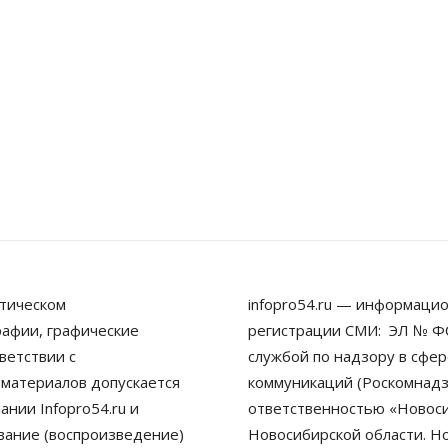
тическом
infopro54.ru — информацио
рафии, графические
регистрации СМИ: ЭЛ № ФС
ветствии с
службой по надзору в сфе
 материалов допускается
коммуникаций (Роскомнадз
нии Infopro54.ru и
ответственностью «Новосиб
ование (воспроизведение)
Новосибирской области. Н