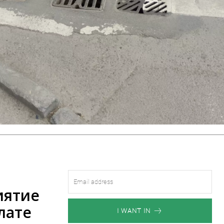
иятие
лате
I WANT IN