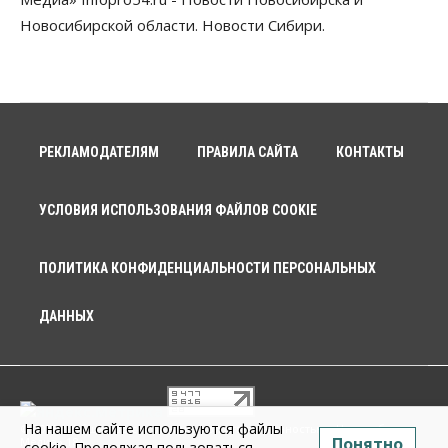
Новосибирской области. Новости Сибири.
РЕКЛАМОДАТЕЛЯМ
ПРАВИЛА САЙТА
КОНТАКТЫ
УСЛОВИЯ ИСПОЛЬЗОВАНИЯ ФАЙЛОВ COOKIE
ПОЛИТИКА КОНФИДЕНЦИАЛЬНОСТИ ПЕРСОНАЛЬНЫХ
ДАННЫХ
На нашем сайте используются файлы
© 2026 г. Общество с ограниченной ответственностью «Новосибирск
Понятно
Медиа» 18+
cookie. Продолжая пользоваться