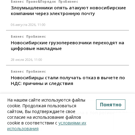
Бизнес
Право&Порядок
ПроБизнес
Злоумышленники опять атакуют новосибирские
компании через электронную почту
06 августа 2026, 11:00
Бизнес
ПроБизнес
Новосибирские грузоперевозчики переходят на
цифровые накладные
28 июля 2026, 11:00
Бизнес
ПроБизнес
Новосибирцы стали получать отказ в вычете по
НДС: причины и следствия
24 июля 2026, 10:30
На нашем сайте используются файлы
Понятно
cookie. Продолжая пользоваться
Бизнес
ПроБизнес
сайтом, Вы подтверждаете свое
Новосибирская область вошла в топ регионов по
согласие на использование файлов
смертности бизнеса
cookie в соответствии с
условиями их
использования
17 июля 2026, 12:00