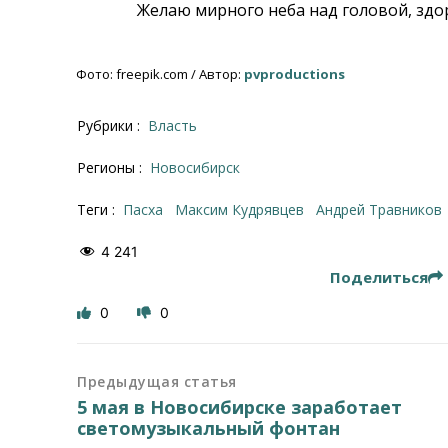
Желаю мирного неба над головой, здо
Фото: freepik.com / Автор:
pvproductions
Рубрики :
Власть
Регионы :
Новосибирcк
Теги :
Пасха
Максим Кудрявцев
Андрей Травников
4 241
Поделиться
0
0
Предыдущая статья
5 мая в Новосибирске заработает
светомузыкальный фонтан