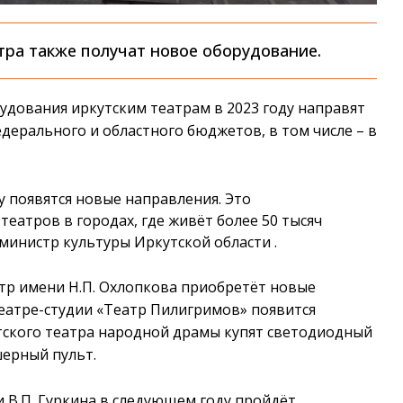
тра также получат новое оборудование.
удования иркутским театрам в 2023 году направят
едерального и областного бюджетов, в том числе – в
у появятся новые направления. Это
еатров в городах, где живёт более 50 тысяч
министр культуры Иркутской области .
тр имени Н.П. Охлопкова приобретёт новые
театре-студии «Театр Пилигримов» появится
тского театра народной драмы купят светодиодный
ерный пульт.
 В.П. Гуркина в следующем году пройдёт